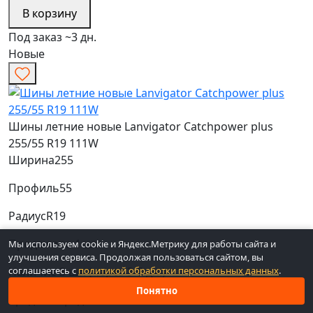
В корзину
Под заказ ~3 дн.
Новые
Шины летние новые Lanvigator Catchpower plus
255/55 R19 111W
Ширина
255
Профиль
55
Радиус
R19
Продажа
по 1 шт.
Мы используем cookie и Яндекс.Метрику для работы сайта и
улучшения сервиса. Продолжая пользоваться сайтом, вы
Наличие
3 шт. (через 3-5 дн.)
соглашаетесь с
политикой обработки персональных данных
.
Понятно
Средняя
Средняя
Низкая