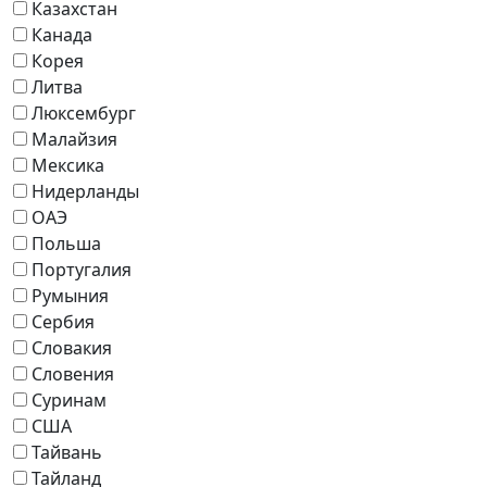
Казахстан
Канада
Корея
Литва
Люксембург
Малайзия
Мексика
Нидерланды
ОАЭ
Польша
Португалия
Румыния
Сербия
Словакия
Словения
Суринам
США
Тайвань
Тайланд