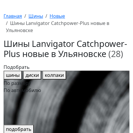
Главная
Шины
Новые
Шины Lanvigator Catchpower-Plus новые в
Ульяновске
Шины Lanvigator Catchpower-
Plus новые в Ульяновске
(28)
Подобрать
шины
диски
колпаки
По размеру
По автомобилю
подобрать