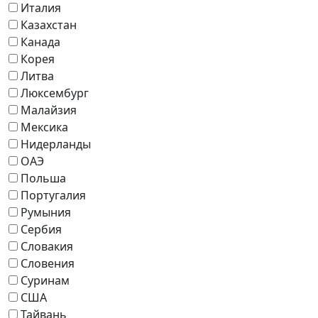
Италия
Казахстан
Канада
Корея
Литва
Люксембург
Малайзия
Мексика
Нидерланды
ОАЭ
Польша
Португалия
Румыния
Сербия
Словакия
Словения
Суринам
США
Тайвань