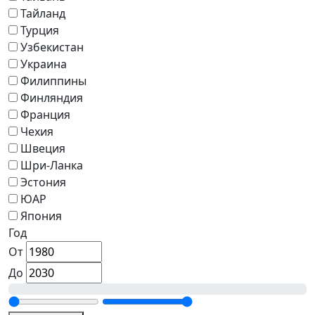
Тайланд
Турция
Узбекистан
Украина
Филиппины
Финляндия
Франция
Чехия
Швеция
Шри-Ланка
Эстония
ЮАР
Япония
Год
От
До