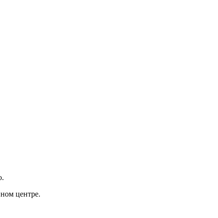
о.
нном центре.