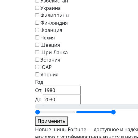
Узбекистан
Украина
Филиппины
Финляндия
Франция
Чехия
Швеция
Шри-Ланка
Эстония
ЮАР
Япония
Год
От
До
Применить
Новые шины Fortune — доступное и надёж
моделях с устойчивостью к износу и низ