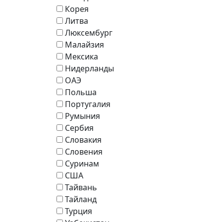
Корея
Литва
Люксембург
Малайзия
Мексика
Нидерланды
ОАЭ
Польша
Португалия
Румыния
Сербия
Словакия
Словения
Суринам
США
Тайвань
Тайланд
Турция