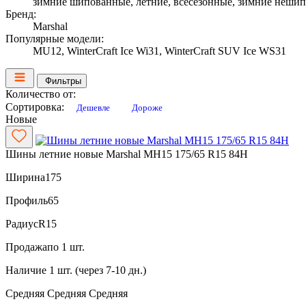
зимние шипованные, летние, всесезонные, зимние неши
Бренд:
Marshal
Популярные модели:
MU12, WinterCraft Ice Wi31, WinterCraft SUV Ice WS31
Фильтры
Количество от:
Сортировка:
Дешевле
Дороже
Новые
Шины летние новые Marshal MH15 175/65 R15 84H
Ширина
175
Профиль
65
Радиус
R15
Продажа
по 1 шт.
Наличие
1 шт. (через 7-10 дн.)
Средняя
Средняя
Средняя