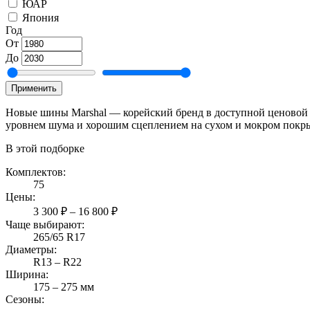
ЮАР
Япония
Год
От
До
Применить
Новые шины Marshal — корейский бренд в доступной ценовой 
уровнем шума и хорошим сцеплением на сухом и мокром покрыт
В этой подборке
Комплектов:
75
Цены:
3 300 ₽ – 16 800 ₽
Чаще выбирают:
265/65 R17
Диаметры:
R13 – R22
Ширина:
175 – 275 мм
Сезоны: