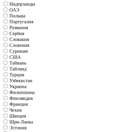
Нидерланды
ОАЭ
Польша
Португалия
Румыния
Сербия
Словакия
Словения
Суринам
США
Тайвань
Тайланд
Турция
Узбекистан
Украина
Филиппины
Финляндия
Франция
Чехия
Швеция
Шри-Ланка
Эстония