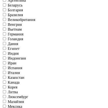
Аргентина
Беларусь
Болгария
Бразилия
Великобритания
Венгрия
Вьетнам
Германия
Голандия
Дания
Египет
Индия
Индонезия
Иран
Испания
Италия
Казахстан
Канада
Корея
Литва
Люксембург
Малайзия
Мексика