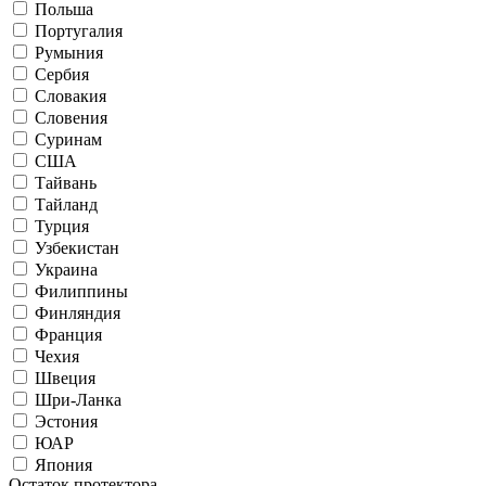
Польша
Португалия
Румыния
Сербия
Словакия
Словения
Суринам
США
Тайвань
Тайланд
Турция
Узбекистан
Украина
Филиппины
Финляндия
Франция
Чехия
Швеция
Шри-Ланка
Эстония
ЮАР
Япония
Остаток протектора