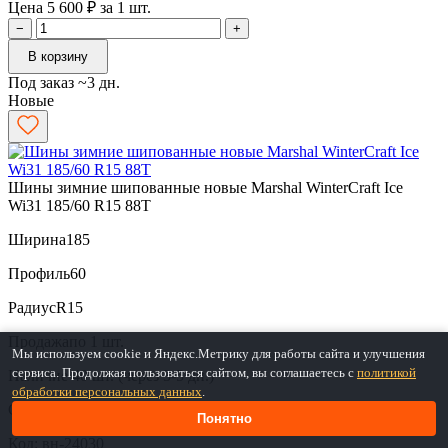
Цена 5 600 ₽ за 1 шт.
−
+
В корзину
Под заказ ~3 дн.
Новые
Шины зимние шипованные новые Marshal WinterCraft Ice
Wi31 185/60 R15 88T
Ширина
185
Профиль
60
Радиус
R15
Продажа
по 1 шт.
Мы используем cookie и Яндекс.Метрику для работы сайта и улучшения
сервиса. Продолжая пользоваться сайтом, вы соглашаетесь с
политикой
Наличие
40 шт. (через 3-5 дн.)
обработки персональных данных
.
Средняя
Средняя
Средняя
Понятно
Код: вн-24030