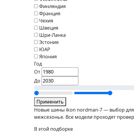
Финляндия
Франция
Чехия
Швеция
Шри-Ланка
Эстония
ЮАР
Япония
Год
От
До
Применить
Новые шины ikon nordman-7 — выбор для
межсезонье. Все модели проходят провер
В этой подборке