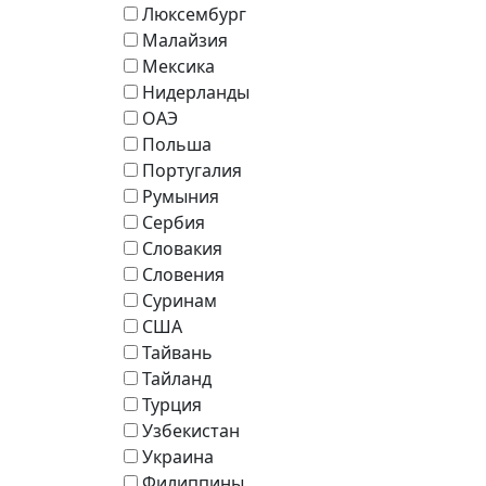
Люксембург
Малайзия
Мексика
Нидерланды
ОАЭ
Польша
Португалия
Румыния
Сербия
Словакия
Словения
Суринам
США
Тайвань
Тайланд
Турция
Узбекистан
Украина
Филиппины