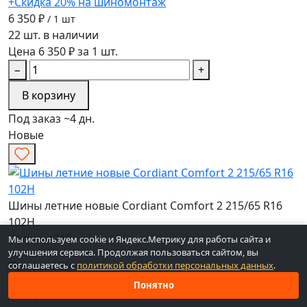
+Скидка 20% на шиномонтаж
6 350 ₽
/ 1 шт
22 шт. в наличии
Цена 6 350 ₽ за 1 шт.
−
+
В корзину
Под заказ ~4 дн.
Новые
Шины летние новые Cordiant Comfort 2 215/65 R16
102H
Ширина
215
Мы используем cookie и Яндекс.Метрику для работы сайта и
улучшения сервиса. Продолжая пользоваться сайтом, вы
Профиль
65
соглашаетесь с
политикой обработки персональных данных
.
Понятно
Радиус
R16