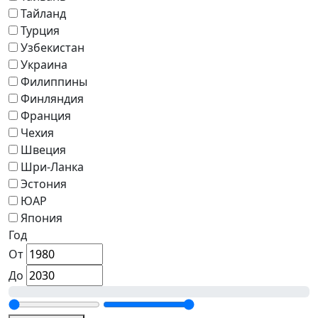
Тайланд
Турция
Узбекистан
Украина
Филиппины
Финляндия
Франция
Чехия
Швеция
Шри-Ланка
Эстония
ЮАР
Япония
Год
От
До