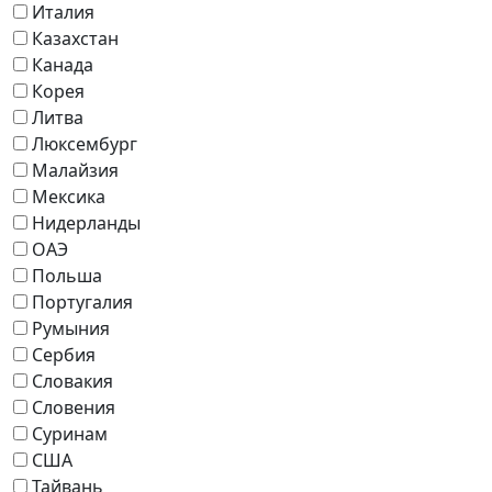
Италия
Казахстан
Канада
Корея
Литва
Люксембург
Малайзия
Мексика
Нидерланды
ОАЭ
Польша
Португалия
Румыния
Сербия
Словакия
Словения
Суринам
США
Тайвань