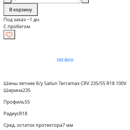
В корзину
Под заказ ~1 дн.
С пробегом
Нет фото
Шины летние б/у Sailun Terramax CRV 235/55 R18 100V
Ширина
235
Профиль
55
Радиус
R18
Сред. остаток протектора
7 мм