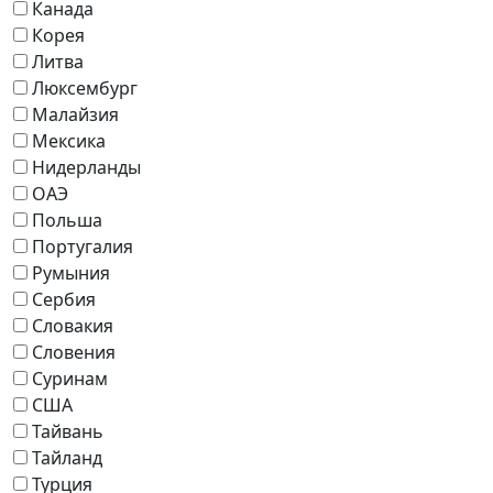
Канада
Корея
Литва
Люксембург
Малайзия
Мексика
Нидерланды
ОАЭ
Польша
Португалия
Румыния
Сербия
Словакия
Словения
Суринам
США
Тайвань
Тайланд
Турция