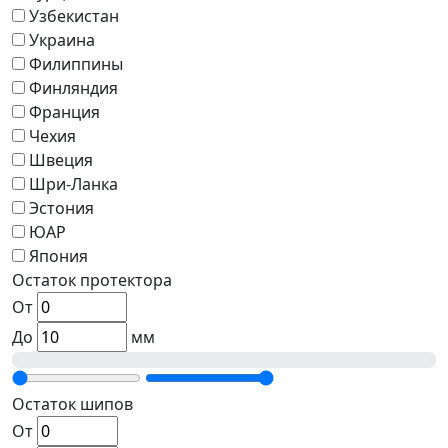
Узбекистан
Украина
Филиппины
Финляндия
Франция
Чехия
Швеция
Шри-Ланка
Эстония
ЮАР
Япония
Остаток протектора
От
До
мм
Остаток шипов
От