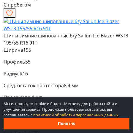
С пробегом
Шины зимние шипованные б/у Sailun Ice Blazer WST3
195/55 R16 91T
Ширина
195
Профиль
55
Радиус
R16
Сред. остаток протектора
8.4 мм
Продажа
по 1 шт.
Мы используем cookie и Яндекс.Метрику для работы сайта и
Наличие
4 шт. (через 1-3 дн.)
улучшения сервиса. Продолжая пользоваться сайтом, вы
соглашаетесь с
политикой обработки персональных данных
.
Средняя
Средняя
Низкая
Понятно
Код: Сам1-41701