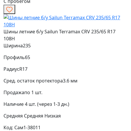
С пробегом
Шины летние б/у Sailun Terramax CRV 235/65 R17
108H
Ширина
235
Профиль
65
Радиус
R17
Сред. остаток протектора
3.6 мм
Продажа
по 1 шт.
Наличие
4 шт. (через 1-3 дн.)
Средняя
Средняя
Низкая
Код: Сам1-38011