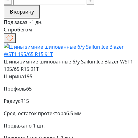
−
+
В корзину
Под заказ ~1 дн.
С пробегом
Шины зимние шипованные б/у Sailun Ice Blazer WST1
195/65 R15 91T
Ширина
195
Профиль
65
Радиус
R15
Сред. остаток протектора
6.5 мм
Продажа
по 1 шт.