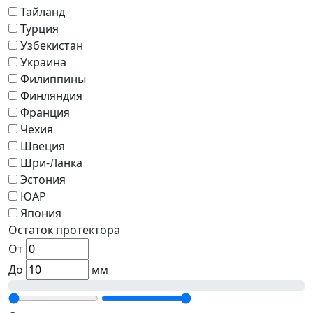
Тайланд
Турция
Узбекистан
Украина
Филиппины
Финляндия
Франция
Чехия
Швеция
Шри-Ланка
Эстония
ЮАР
Япония
Остаток протектора
От
До
мм