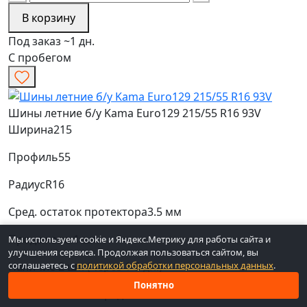
В корзину
Под заказ ~1 дн.
С пробегом
Шины летние б/у Kama Euro129 215/55 R16 93V
Ширина
215
Профиль
55
Радиус
R16
Сред. остаток протектора
3.5 мм
Продажа
по 1 шт.
Мы используем cookie и Яндекс.Метрику для работы сайта и
улучшения сервиса. Продолжая пользоваться сайтом, вы
соглашаетесь с
политикой обработки персональных данных
.
Наличие
2 шт. (через 1-3 дн.)
Понятно
Высокая
Низкая
Средняя