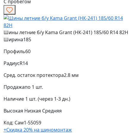
С пробегом
Шины летние б/у Kama Grant (НК-241) 185/60 R14 82H
Ширина
185
Профиль
60
Радиус
R14
Сред. остаток протектора
2.8 мм
Продажа
по 1 шт.
Наличие
1 шт. (через 1-3 дн.)
Высокая
Низкая
Средняя
Код: Сам1-55059
+Скидка 20% на шиномонтаж