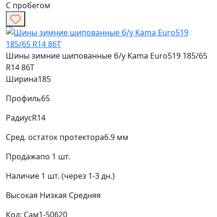
С пробегом
Шины зимние шипованные б/у Kama Euro519 185/65
R14 86T
Ширина
185
Профиль
65
Радиус
R14
Сред. остаток протектора
6.9 мм
Продажа
по 1 шт.
Наличие
1 шт. (через 1-3 дн.)
Высокая
Низкая
Средняя
Код: Сам1-50620