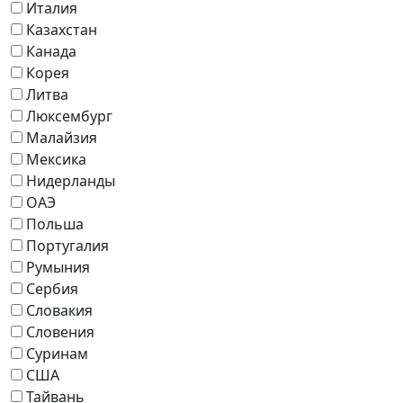
Италия
Казахстан
Канада
Корея
Литва
Люксембург
Малайзия
Мексика
Нидерланды
ОАЭ
Польша
Португалия
Румыния
Сербия
Словакия
Словения
Суринам
США
Тайвань