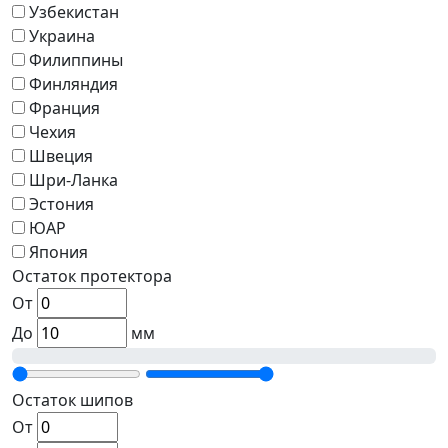
Узбекистан
Украина
Филиппины
Финляндия
Франция
Чехия
Швеция
Шри-Ланка
Эстония
ЮАР
Япония
Остаток протектора
От
До
мм
Остаток шипов
От