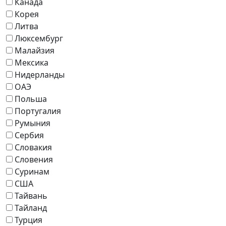
Канада
Корея
Литва
Люксембург
Малайзия
Мексика
Нидерланды
ОАЭ
Польша
Португалия
Румыния
Сербия
Словакия
Словения
Суринам
США
Тайвань
Тайланд
Турция