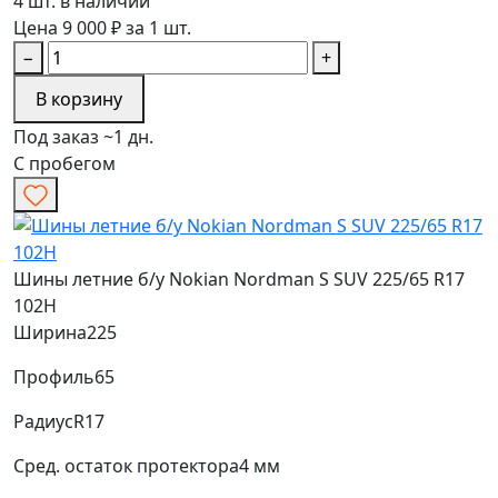
4 шт. в наличии
Цена 9 000 ₽ за 1 шт.
−
+
В корзину
Под заказ ~1 дн.
С пробегом
Шины летние б/у Nokian Nordman S SUV 225/65 R17
102H
Ширина
225
Профиль
65
Радиус
R17
Сред. остаток протектора
4 мм