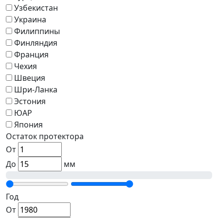
Узбекистан
Украина
Филиппины
Финляндия
Франция
Чехия
Швеция
Шри-Ланка
Эстония
ЮАР
Япония
Остаток протектора
От
До
мм
Год
От