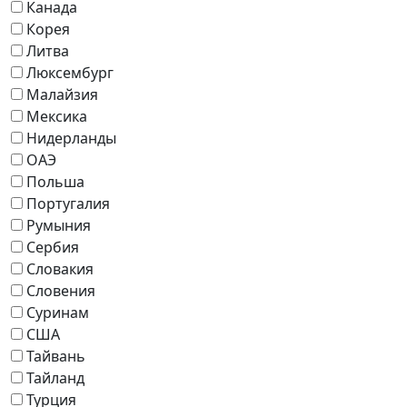
Канада
Корея
Литва
Люксембург
Малайзия
Мексика
Нидерланды
ОАЭ
Польша
Португалия
Румыния
Сербия
Словакия
Словения
Суринам
США
Тайвань
Тайланд
Турция