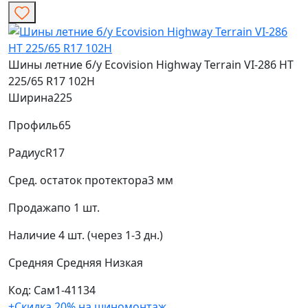
Шины летние б/у Ecovision Highway Terrain VI-286 HT
225/65 R17 102H
Ширина
225
Профиль
65
Радиус
R17
Сред. остаток протектора
3 мм
Продажа
по 1 шт.
Наличие
4 шт. (через 1-3 дн.)
Средняя
Средняя
Низкая
Код: Сам1-41134
+Скидка 20% на шиномонтаж