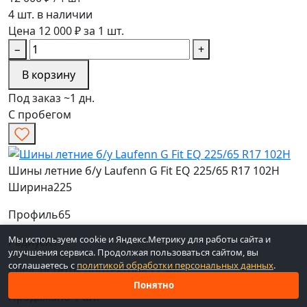
4 шт. в наличии
Цена 12 000 ₽ за 1 шт.
−
+
В корзину
Под заказ ~1 дн.
С пробегом
Шины летние б/у Laufenn G Fit EQ 225/65 R17 102H
Ширина
225
Профиль
65
Мы используем cookie и Яндекс.Метрику для работы сайта и
Радиус
R17
улучшения сервиса. Продолжая пользоваться сайтом, вы
соглашаетесь с
политикой обработки персональных данных
.
Сред. остаток протектора
5.2 мм
Понятно
Продажа
по 1 шт.