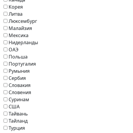
Корея
Литва
Люксембург
Малайзия
Мексика
Нидерланды
ОАЭ
Польша
Португалия
Румыния
Сербия
Словакия
Словения
Суринам
США
Тайвань
Тайланд
Турция