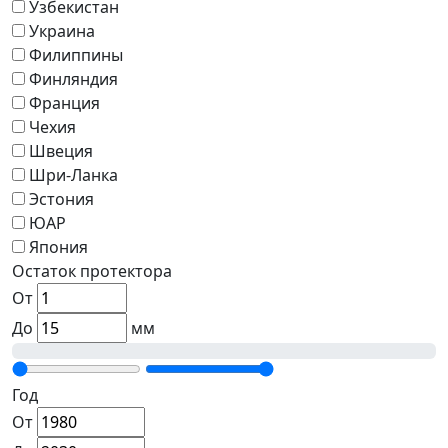
Узбекистан
Украина
Филиппины
Финляндия
Франция
Чехия
Швеция
Шри-Ланка
Эстония
ЮАР
Япония
Остаток протектора
От
До
мм
Год
От