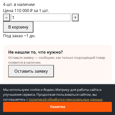
4 шт. в наличии
Цена 110 000 ₽ за 1 шт.
−
+
В корзину
Под заказ ~1 дн.
Не нашли то, что нужно?
Оставьте заявку — сообщим, как только подходящий товар
появится в наличии.
Оставить заявку
Мы используем cookie и Яндекс.Метрику для работы сайта и
Другие диаметры
улучшения сервиса. Продолжая пользоваться сайтом, вы
R12
R13
R14
R15
R16
R17
R18
R19
R20
R22
R23
R24
соглашаетесь с
политикой обработки персональных данных
.
Популярные бренды
Понятно
Pirelli
Nokian
Bridgestone
Kama
Dunlop
Hankook