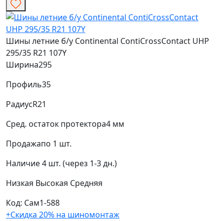
Шины летние б/у Continental ContiCrossContact UHP
295/35 R21 107Y
Ширина
295
Профиль
35
Радиус
R21
Сред. остаток протектора
4 мм
Продажа
по 1 шт.
Наличие
4 шт. (через 1-3 дн.)
Низкая
Высокая
Средняя
Код: Сам1-588
+Скидка 20% на шиномонтаж