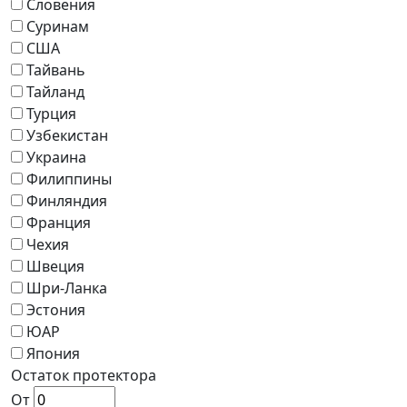
Словения
Суринам
США
Тайвань
Тайланд
Турция
Узбекистан
Украина
Филиппины
Финляндия
Франция
Чехия
Швеция
Шри-Ланка
Эстония
ЮАР
Япония
Остаток протектора
От