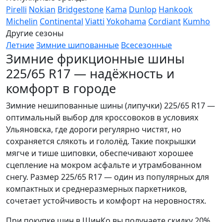
Pirelli
Nokian
Bridgestone
Kama
Dunlop
Hankook
Michelin
Continental
Viatti
Yokohama
Cordiant
Kumho
Другие сезоны
Летние
Зимние шипованные
Всесезонные
Зимние фрикционные шины
225/65 R17 — надёжность и
комфорт в городе
Зимние нешипованные шины (липучки) 225/65 R17 —
оптимальный выбор для кроссовоков в условиях
Ульяновска, где дороги регулярно чистят, но
сохраняется слякоть и гололёд. Такие покрышки
мягче и тише шиповки, обеспечивают хорошее
сцепление на мокром асфальте и утрамбованном
снегу. Размер 225/65 R17 — один из популярных для
компактных и среднеразмерных паркетников,
сочетает устойчивость и комфорт на неровностях.
При покупке шин в ШинКо вы получаете скидку 20%