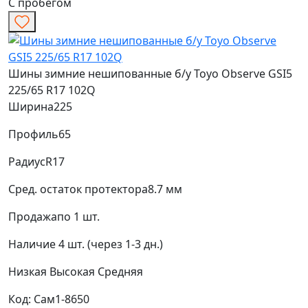
С пробегом
Шины зимние нешипованные б/у Toyo Observe GSI5
225/65 R17 102Q
Ширина
225
Профиль
65
Радиус
R17
Сред. остаток протектора
8.7 мм
Продажа
по 1 шт.
Наличие
4 шт. (через 1-3 дн.)
Низкая
Высокая
Средняя
Код: Сам1-8650