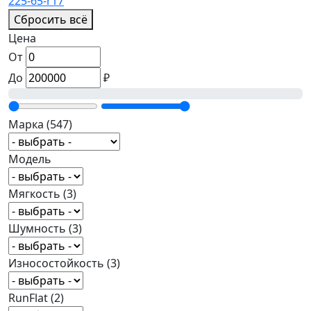
225-65-r17
Сбросить всё
Цена
От
До
₽
Марка
(547)
Модель
Мягкость
(3)
Шумность
(3)
Износостойкость
(3)
RunFlat
(2)