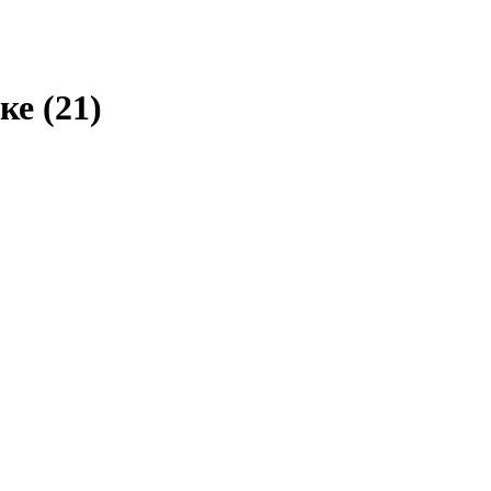
ске
(21)