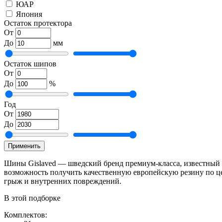
ЮАР
Япония
Остаток протектора
От
До
мм
Остаток шипов
От
До
%
Год
От
До
Применить
Шины Gislaved — шведский бренд премиум-класса, известный 
возможность получить качественную европейскую резину по цен
грыж и внутренних повреждений.
В этой подборке
Комплектов: