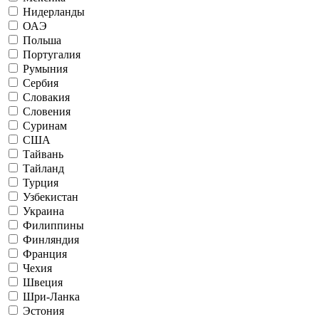
Нидерланды
ОАЭ
Польша
Португалия
Румыния
Сербия
Словакия
Словения
Суринам
США
Тайвань
Тайланд
Турция
Узбекистан
Украина
Филиппины
Финляндия
Франция
Чехия
Швеция
Шри-Ланка
Эстония