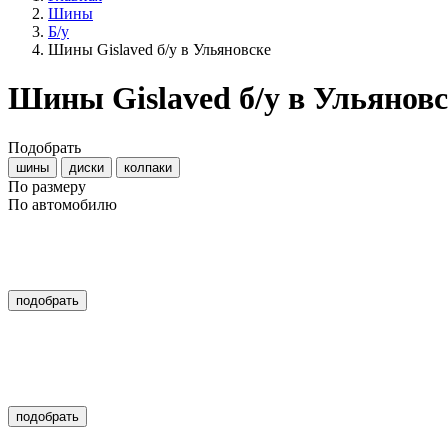
Шины
Б/у
Шины Gislaved б/у в Ульяновске
Шины Gislaved б/у в Ульянов
Подобрать
шины
диски
колпаки
По размеру
По автомобилю
подобрать
подобрать