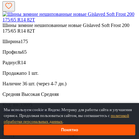
Шины зимние нешипованные новые Gislaved Soft Frost 200
175/65 R14 82T
Ширина
175
Профиль
65
Радиус
R14
Продажа
по 1 шт.
Наличие
36 шт. (через 4-7 дн.)
Средняя
Высокая
Средняя
Код: вн-33695
Мы используем cookie и Яндекс.Метрику для работы сайта и улучшения
+Скидка 20% на шиномонтаж
сервиса. Продолжая пользоваться сайтом, вы соглашаетесь с
политикой
4 700 ₽
/ 1 шт
обработки персональных данных
.
36 шт. в наличии
Цена 4 700 ₽ за 1 шт.
Понятно
−
+