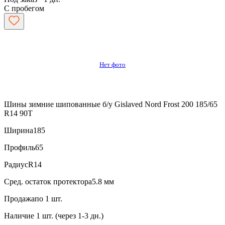
С пробегом
Нет фото
Шины зимние шипованные б/у Gislaved Nord Frost 200 185/65
R14 90T
Ширина
185
Профиль
65
Радиус
R14
Сред. остаток протектора
5.8 мм
Продажа
по 1 шт.
Наличие
1 шт. (через 1-3 дн.)