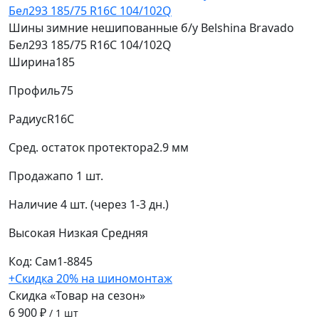
Шины зимние нешипованные б/у Belshina Bravado
Бел293 185/75 R16C 104/102Q
Ширина
185
Профиль
75
Радиус
R16C
Сред. остаток протектора
2.9 мм
Продажа
по 1 шт.
Наличие
4 шт. (через 1-3 дн.)
Высокая
Низкая
Средняя
Код: Сам1-8845
+Скидка 20% на шиномонтаж
Скидка «Товар на сезон»
6 900 ₽
/ 1 шт