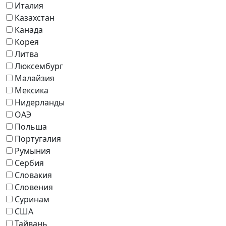
Италия
Казахстан
Канада
Корея
Литва
Люксембург
Малайзия
Мексика
Нидерланды
ОАЭ
Польша
Португалия
Румыния
Сербия
Словакия
Словения
Суринам
США
Тайвань