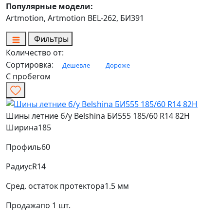
Популярные модели:
Artmotion, Artmotion BEL-262, БИ391
Фильтры
Количество от:
Сортировка:
Дешевле
Дороже
С пробегом
Шины летние б/у Belshina БИ555 185/60 R14 82H
Ширина
185
Профиль
60
Радиус
R14
Сред. остаток протектора
1.5 мм
Продажа
по 1 шт.