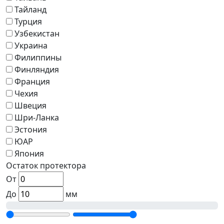
Тайланд
Турция
Узбекистан
Украина
Филиппины
Финляндия
Франция
Чехия
Швеция
Шри-Ланка
Эстония
ЮАР
Япония
Остаток протектора
От
До
мм