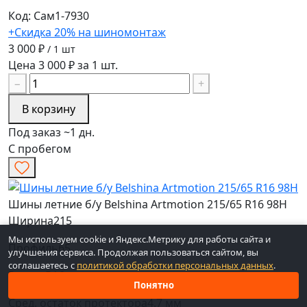
Код: Сам1-7930
+Скидка 20% на шиномонтаж
3 000 ₽
/ 1 шт
Цена 3 000 ₽ за 1 шт.
−
+
В корзину
Под заказ ~1 дн.
С пробегом
Шины летние б/у Belshina Artmotion 215/65 R16 98H
Ширина
215
Мы используем cookie и Яндекс.Метрику для работы сайта и
Профиль
65
улучшения сервиса. Продолжая пользоваться сайтом, вы
соглашаетесь с
политикой обработки персональных данных
.
Радиус
R16
Понятно
Сред. остаток протектора
4.7 мм