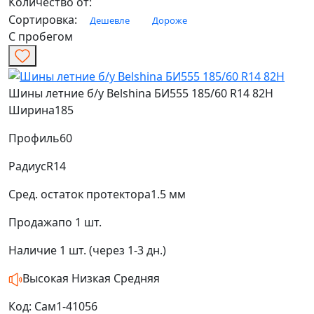
Количество от:
Сортировка:
Дешевле
Дороже
С пробегом
Шины летние б/у Belshina БИ555 185/60 R14 82H
Ширина
185
Профиль
60
Радиус
R14
Сред. остаток протектора
1.5 мм
Продажа
по 1 шт.
Наличие
1 шт. (через 1-3 дн.)
Высокая
Низкая
Средняя
Код: Сам1-41056