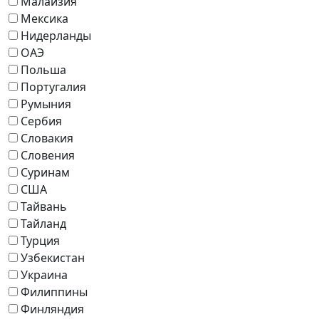
Малайзия
Мексика
Нидерланды
ОАЭ
Польша
Португалия
Румыния
Сербия
Словакия
Словения
Суринам
США
Тайвань
Тайланд
Турция
Узбекистан
Украина
Филиппины
Финляндия