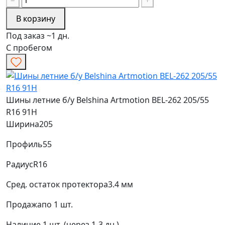
−
+
В корзину
Под заказ ~1 дн.
С пробегом
Шины летние б/у Belshina Artmotion BEL-262 205/55
R16 91H
Ширина
205
Профиль
55
Радиус
R16
Сред. остаток протектора
3.4 мм
Продажа
по 1 шт.
Наличие
1 шт. (через 1-3 дн.)