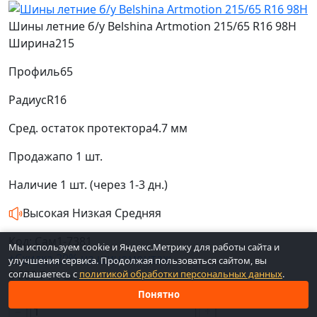
Шины летние б/у Belshina Artmotion 215/65 R16 98H
Ширина
215
Профиль
65
Радиус
R16
Сред. остаток протектора
4.7 мм
Продажа
по 1 шт.
Наличие
1 шт. (через 1-3 дн.)
Высокая
Низкая
Средняя
Код: Сам1-7381
Мы используем cookie и Яндекс.Метрику для работы сайта и
+Скидка 20% на шиномонтаж
улучшения сервиса. Продолжая пользоваться сайтом, вы
3 000 ₽
соглашаетесь с
политикой обработки персональных данных
.
/ 1 шт
Цена 3 000 ₽ за 1 шт.
Понятно
−
+