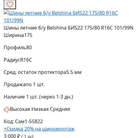
Шины летние б/у Belshina БИ522 175/80 R16C 101/99N
Ширина
175
Профиль
80
Радиус
R16C
Сред. остаток протектора
5.5 мм
Продажа
по 1 шт.
Наличие
1 шт. (через 1-3 дн.)
Высокая
Низкая
Средняя
Код: Сам1-55822
+Скидка 20% на шиномонтаж
3 000 ₽
/ 1 шт