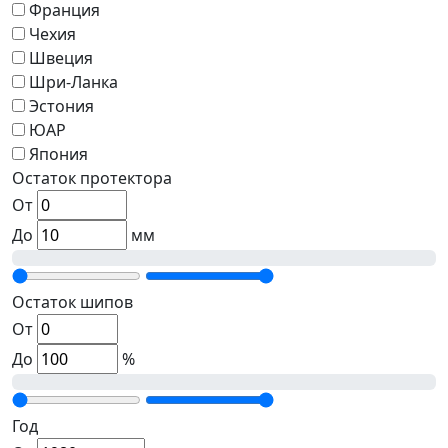
Франция
Чехия
Швеция
Шри-Ланка
Эстония
ЮАР
Япония
Остаток протектора
От
До
мм
Остаток шипов
От
До
%
Год