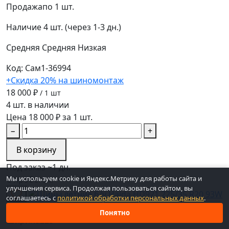
Продажа
по 1 шт.
Наличие
4 шт. (через 1-3 дн.)
Средняя
Средняя
Низкая
Код: Сам1-36994
+Скидка 20% на шиномонтаж
18 000 ₽
/ 1 шт
4 шт. в наличии
Цена 18 000 ₽ за 1 шт.
−
+
В корзину
Под заказ ~1 дн.
Мы используем cookie и Яндекс.Метрику для работы сайта и
С пробегом
улучшения сервиса. Продолжая пользоваться сайтом, вы
соглашаетесь с
политикой обработки персональных данных
.
Шины летние б/у Haida HD921 225/35 R20 93W
Понятно
Ширина
225