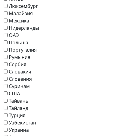
Люксембург
Малайзия
Мексика
Нидерланды
ОАЭ
Польша
Португалия
Румыния
Сербия
Словакия
Словения
Суринам
США
Тайвань
Тайланд
Турция
Узбекистан
Украина