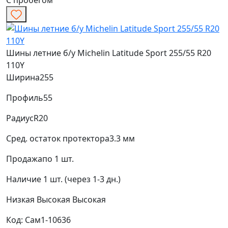
С пробегом
Шины летние б/у Michelin Latitude Sport 255/55 R20
110Y
Ширина
255
Профиль
55
Радиус
R20
Сред. остаток протектора
3.3 мм
Продажа
по 1 шт.
Наличие
1 шт. (через 1-3 дн.)
Низкая
Высокая
Высокая
Код: Сам1-10636