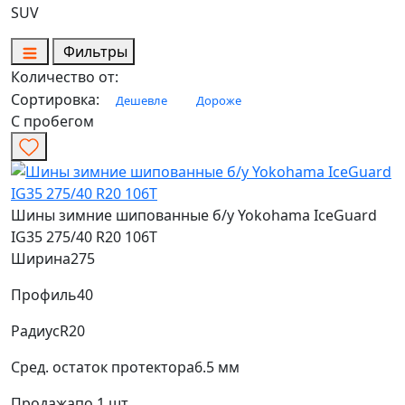
SUV
Фильтры
Количество от:
Сортировка:
Дешевле
Дороже
С пробегом
Шины зимние шипованные б/у Yokohama IceGuard
IG35 275/40 R20 106T
Ширина
275
Профиль
40
Радиус
R20
Сред. остаток протектора
6.5 мм
Продажа
по 1 шт.