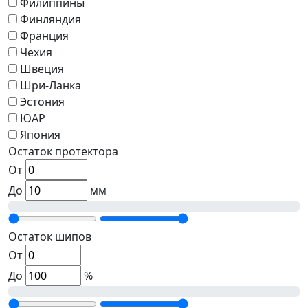
Филиппины
Финляндия
Франция
Чехия
Швеция
Шри-Ланка
Эстония
ЮАР
Япония
Остаток протектора
От
До
мм
Остаток шипов
От
До
%