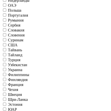
Нидерланды
ОАЭ
Польша
Португалия
Румыния
Сербия
Словакия
Словения
Суринам
США
Тайвань
Тайланд
Турция
Узбекистан
Украина
Филиппины
Финляндия
Франция
Чехия
Швеция
Шри-Ланка
Эстония
ЮАР