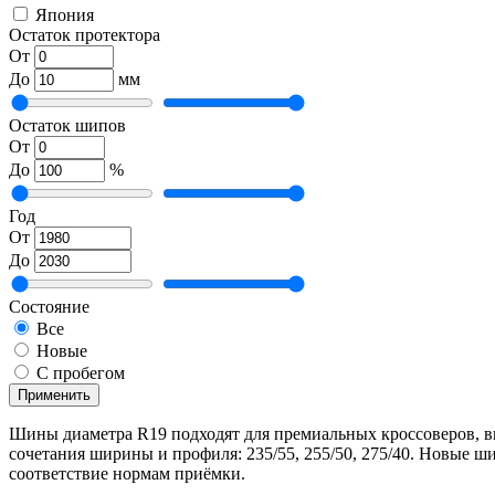
Япония
Остаток протектора
От
До
мм
Остаток шипов
От
До
%
Год
От
До
Состояние
Все
Новые
С пробегом
Применить
Шины диаметра R19 подходят для премиальных кроссоверов, в
сочетания ширины и профиля: 235/55, 255/50, 275/40. Новые ш
соответствие нормам приёмки.