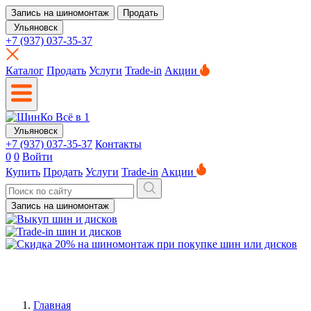
Запись на шиномонтаж
Продать
Ульяновск
+7 (937) 037-35-37
Каталог
Продать
Услуги
Trade-in
Акции
Ульяновск
+7 (937) 037-35-37
Контакты
0
0
Войти
Купить
Продать
Услуги
Trade-in
Акции
Запись на шиномонтаж
Главная