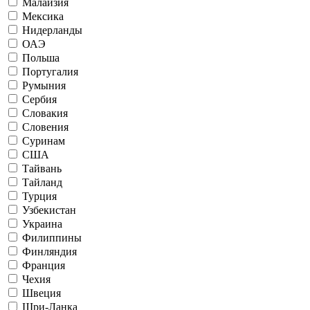
Малайзия
Мексика
Нидерланды
ОАЭ
Польша
Португалия
Румыния
Сербия
Словакия
Словения
Суринам
США
Тайвань
Тайланд
Турция
Узбекистан
Украина
Филиппины
Финляндия
Франция
Чехия
Швеция
Шри-Ланка