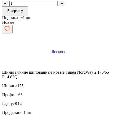
−
+
В корзину
Под заказ ~1 дн.
Новые
Нет фото
Шины зимние шипованные новые Tunga NordWay 2 175/65
R14 82Q
Ширина
175
Профиль
65
Радиус
R14
Продажа
по 1 шт.