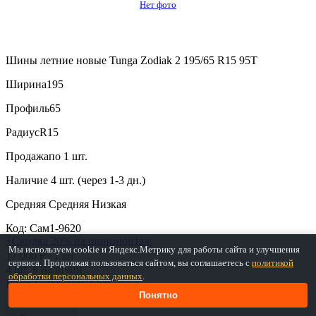
Нет фото
Шины летние новые Tunga Zodiak 2 195/65 R15 95T
Ширина
195
Профиль
65
Радиус
R15
Продажа
по 1 шт.
Наличие
4 шт. (через 1-3 дн.)
Средняя
Средняя
Низкая
Код: Сам1-9620
+Скидка 20% на шиномонтаж
Мы используем cookie и Яндекс.Метрику для работы сайта и улучшения
17 000 ₽
/ 1 шт
сервиса. Продолжая пользоваться сайтом, вы соглашаетесь с
политикой
4 шт. в наличии
обработки персональных данных
.
Цена 17 000 ₽ за 1 шт.
Понятно
−
+