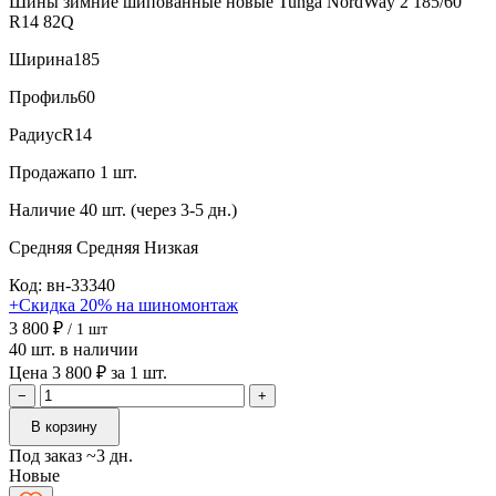
Шины зимние шипованные новые Tunga NordWay 2 185/60
R14 82Q
Ширина
185
Профиль
60
Радиус
R14
Продажа
по 1 шт.
Наличие
40 шт. (через 3-5 дн.)
Средняя
Средняя
Низкая
Код: вн-33340
+Скидка 20% на шиномонтаж
3 800 ₽
/ 1 шт
40 шт. в наличии
Цена 3 800 ₽ за 1 шт.
−
+
В корзину
Под заказ ~3 дн.
Новые