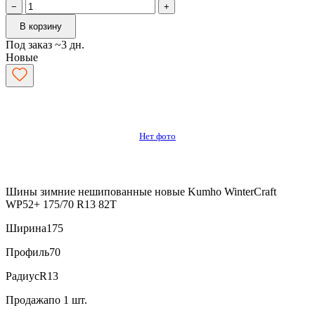
−
+
В корзину
Под заказ ~3 дн.
Новые
Нет фото
Шины зимние нешипованные новые Kumho WinterCraft
WP52+ 175/70 R13 82T
Ширина
175
Профиль
70
Радиус
R13
Продажа
по 1 шт.