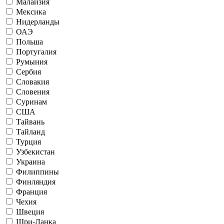
Малайзия
Мексика
Нидерланды
ОАЭ
Польша
Португалия
Румыния
Сербия
Словакия
Словения
Суринам
США
Тайвань
Тайланд
Турция
Узбекистан
Украина
Филиппины
Финляндия
Франция
Чехия
Швеция
Шри-Ланка