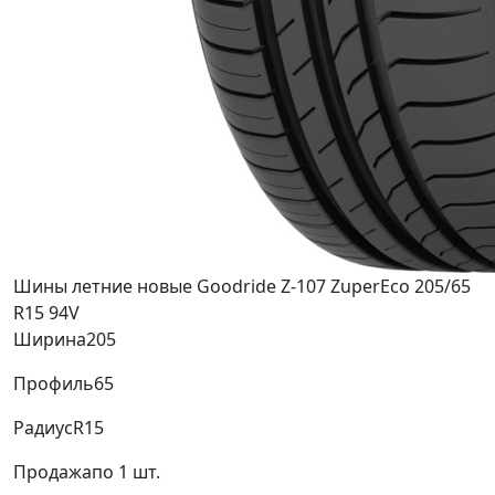
Шины летние новые Goodride Z-107 ZuperEco 205/65
R15 94V
Ширина
205
Профиль
65
Радиус
R15
Продажа
по 1 шт.