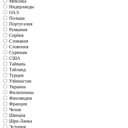
Мексика
Нидерланды
ОАЭ
Польша
Португалия
Румыния
Сербия
Словакия
Словения
Суринам
США
Тайвань
Тайланд
Турция
Узбекистан
Украина
Филиппины
Финляндия
Франция
Чехия
Швеция
Шри-Ланка
Эстония