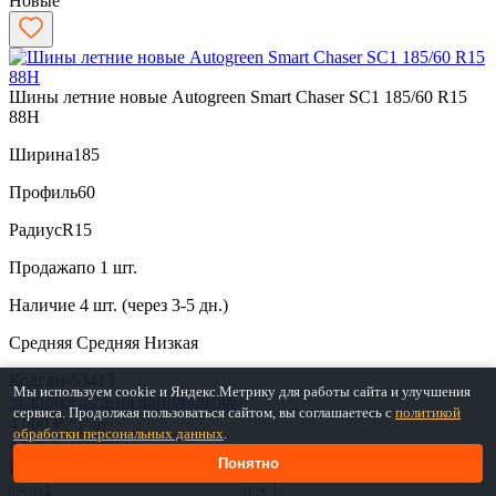
Новые
Шины летние новые Autogreen Smart Chaser SC1 185/60 R15
88H
Ширина
185
Профиль
60
Радиус
R15
Продажа
по 1 шт.
Наличие
4 шт. (через 3-5 дн.)
Средняя
Средняя
Низкая
Код: вн-53413
Мы используем cookie и Яндекс.Метрику для работы сайта и улучшения
+Скидка 20% на шиномонтаж
сервиса. Продолжая пользоваться сайтом, вы соглашаетесь с
политикой
4 000 ₽
/ 1 шт
обработки персональных данных
.
4 шт. в наличии
Понятно
Цена 4 000 ₽ за 1 шт.
−
+