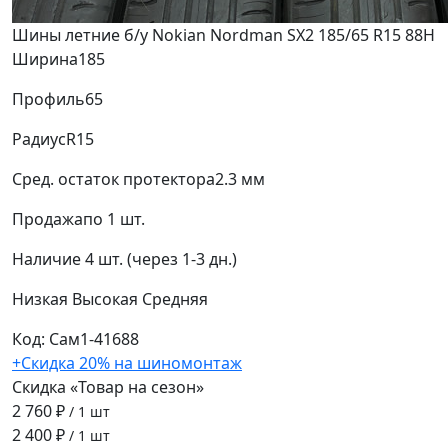
Шины летние б/у Nokian Nordman SX2 185/65 R15 88H
Ширина
185
Профиль
65
Радиус
R15
Сред. остаток протектора
2.3 мм
Продажа
по 1 шт.
Наличие
4 шт. (через 1-3 дн.)
Низкая
Высокая
Средняя
Код: Сам1-41688
+Скидка 20% на шиномонтаж
Скидка «Товар на сезон»
2 760 ₽
/ 1 шт
2 400 ₽
/ 1 шт