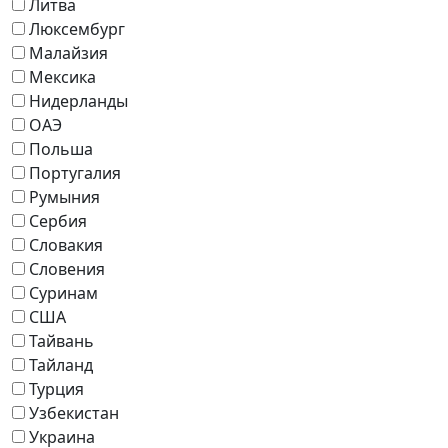
Литва
Люксембург
Малайзия
Мексика
Нидерланды
ОАЭ
Польша
Португалия
Румыния
Сербия
Словакия
Словения
Суринам
США
Тайвань
Тайланд
Турция
Узбекистан
Украина