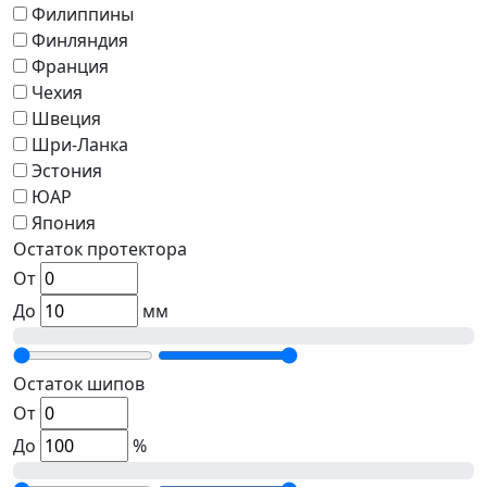
Филиппины
Финляндия
Франция
Чехия
Швеция
Шри-Ланка
Эстония
ЮАР
Япония
Остаток протектора
От
До
мм
Остаток шипов
От
До
%