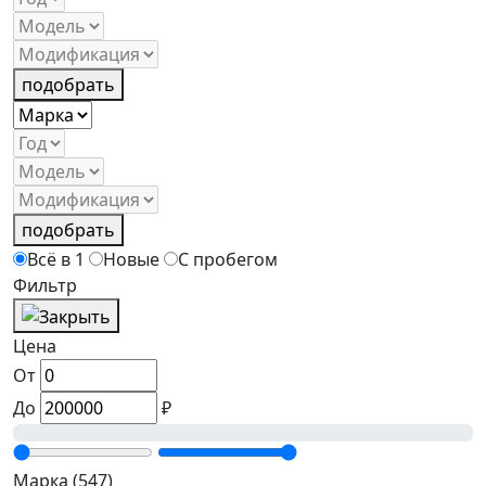
подобрать
подобрать
Всё в 1
Новые
С пробегом
Фильтр
Цена
От
До
₽
Марка
(547)