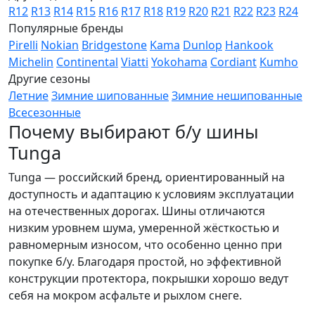
R12
R13
R14
R15
R16
R17
R18
R19
R20
R21
R22
R23
R24
Популярные бренды
Pirelli
Nokian
Bridgestone
Kama
Dunlop
Hankook
Michelin
Continental
Viatti
Yokohama
Cordiant
Kumho
Другие сезоны
Летние
Зимние шипованные
Зимние нешипованные
Всесезонные
Почему выбирают б/у шины
Tunga
Tunga — российский бренд, ориентированный на
доступность и адаптацию к условиям эксплуатации
на отечественных дорогах. Шины отличаются
низким уровнем шума, умеренной жёсткостью и
равномерным износом, что особенно ценно при
покупке б/у. Благодаря простой, но эффективной
конструкции протектора, покрышки хорошо ведут
себя на мокром асфальте и рыхлом снеге.