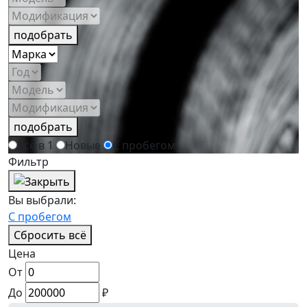
подобрать
подобрать
Всё в 1
Новые
С пробегом
Фильтр
Вы выбрали:
С пробегом
Сбросить всё
Цена
От
До
₽