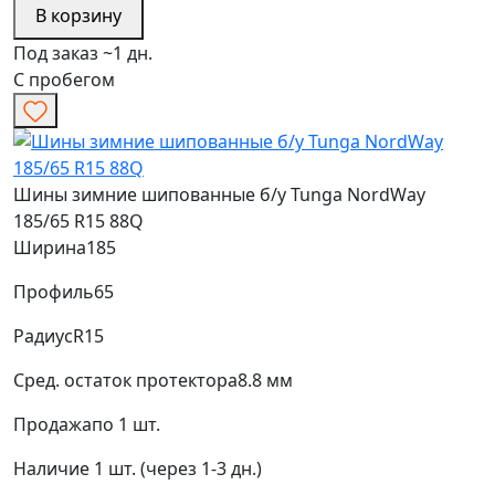
В корзину
Под заказ ~1 дн.
С пробегом
Шины зимние шипованные б/у Tunga NordWay
185/65 R15 88Q
Ширина
185
Профиль
65
Радиус
R15
Сред. остаток протектора
8.8 мм
Продажа
по 1 шт.
Наличие
1 шт. (через 1-3 дн.)