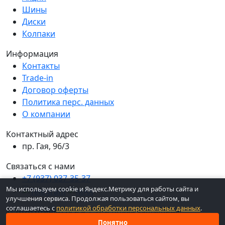
Шины
Диски
Колпаки
Информация
Контакты
Trade-in
Договор оферты
Политика перс. данных
О компании
Контактный адрес
пр. Гая, 96/3
Связаться с нами
+7 (937) 037-35-37
Мы используем cookie и Яндекс.Метрику для работы сайта и
улучшения сервиса. Продолжая пользоваться сайтом, вы
соглашаетесь с
политикой обработки персональных данных
.
© 2026 ШинКо Всё в 1. Все права защищены.
Понятно