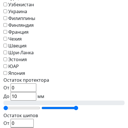
Узбекистан
Украина
Филиппины
Финляндия
Франция
Чехия
Швеция
Шри-Ланка
Эстония
ЮАР
Япония
Остаток протектора
От
До
мм
Остаток шипов
От