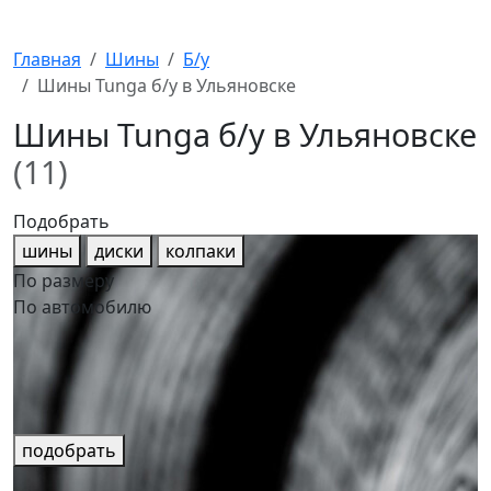
Главная
Шины
Б/у
Шины Tunga б/у в Ульяновске
Шины Tunga б/у в Ульяновске
(11)
Подобрать
шины
диски
колпаки
По размеру
По автомобилю
подобрать