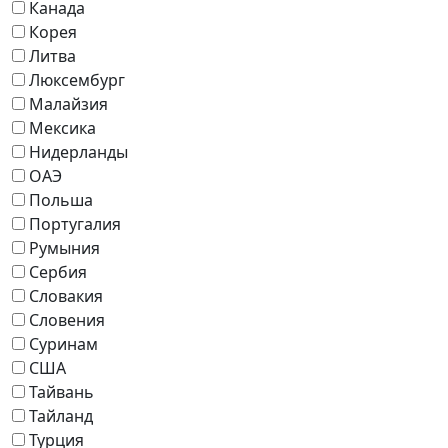
Канада
Корея
Литва
Люксембург
Малайзия
Мексика
Нидерланды
ОАЭ
Польша
Португалия
Румыния
Сербия
Словакия
Словения
Суринам
США
Тайвань
Тайланд
Турция