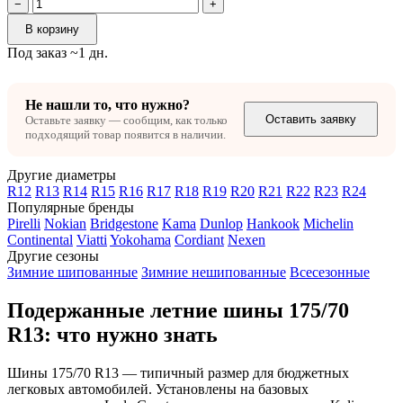
−
+
В корзину
Под заказ ~1 дн.
Не нашли то, что нужно?
Оставить заявку
Оставьте заявку — сообщим, как только
подходящий товар появится в наличии.
Другие диаметры
R12
R13
R14
R15
R16
R17
R18
R19
R20
R21
R22
R23
R24
Популярные бренды
Pirelli
Nokian
Bridgestone
Kama
Dunlop
Hankook
Michelin
Continental
Viatti
Yokohama
Cordiant
Nexen
Другие сезоны
Зимние шипованные
Зимние нешипованные
Всесезонные
Подержанные летние шины 175/70
R13: что нужно знать
Шины 175/70 R13 — типичный размер для бюджетных
легковых автомобилей. Установлены на базовых