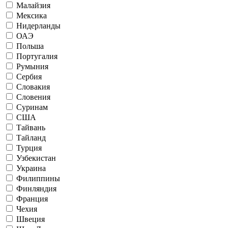
Малайзия
Мексика
Нидерланды
ОАЭ
Польша
Португалия
Румыния
Сербия
Словакия
Словения
Суринам
США
Тайвань
Тайланд
Турция
Узбекистан
Украина
Филиппины
Финляндия
Франция
Чехия
Швеция