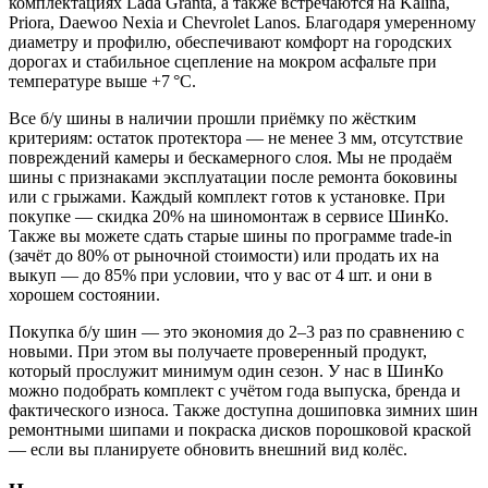
комплектациях Lada Granta, а также встречаются на Kalina,
Priora, Daewoo Nexia и Chevrolet Lanos. Благодаря умеренному
диаметру и профилю, обеспечивают комфорт на городских
дорогах и стабильное сцепление на мокром асфальте при
температуре выше +7 °C.
Все б/у шины в наличии прошли приёмку по жёстким
критериям: остаток протектора — не менее 3 мм, отсутствие
повреждений камеры и бескамерного слоя. Мы не продаём
шины с признаками эксплуатации после ремонта боковины
или с грыжами. Каждый комплект готов к установке. При
покупке — скидка 20% на шиномонтаж в сервисе ШинКо.
Также вы можете сдать старые шины по программе trade-in
(зачёт до 80% от рыночной стоимости) или продать их на
выкуп — до 85% при условии, что у вас от 4 шт. и они в
хорошем состоянии.
Покупка б/у шин — это экономия до 2–3 раз по сравнению с
новыми. При этом вы получаете проверенный продукт,
который прослужит минимум один сезон. У нас в ШинКо
можно подобрать комплект с учётом года выпуска, бренда и
фактического износа. Также доступна дошиповка зимних шин
ремонтными шипами и покраска дисков порошковой краской
— если вы планируете обновить внешний вид колёс.