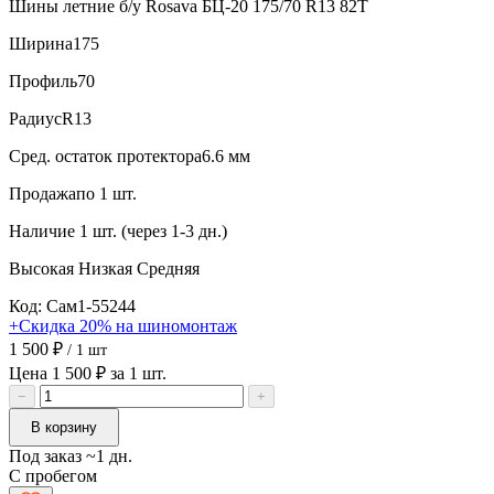
Шины летние б/у Rosava БЦ-20 175/70 R13 82T
Ширина
175
Профиль
70
Радиус
R13
Сред. остаток протектора
6.6 мм
Продажа
по 1 шт.
Наличие
1 шт. (через 1-3 дн.)
Высокая
Низкая
Средняя
Код: Сам1-55244
+Скидка 20% на шиномонтаж
1 500 ₽
/ 1 шт
Цена 1 500 ₽ за 1 шт.
−
+
В корзину
Под заказ ~1 дн.
С пробегом