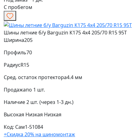
С пробегом
Шины летние б/у Barguzin К175 4х4 205/70 R15 95T
Ширина
205
Профиль
70
Радиус
R15
Сред. остаток протектора
4.4 мм
Продажа
по 1 шт.
Наличие
2 шт. (через 1-3 дн.)
Высокая
Низкая
Низкая
Код: Сам1-51084
+Скидка 20% на шиномонтаж