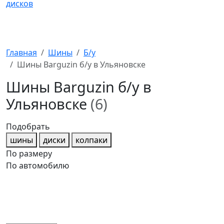
Главная
Шины
Б/у
Шины Barguzin б/у в Ульяновске
Шины Barguzin б/у в
Ульяновске
(6)
Подобрать
шины
диски
колпаки
По размеру
По автомобилю