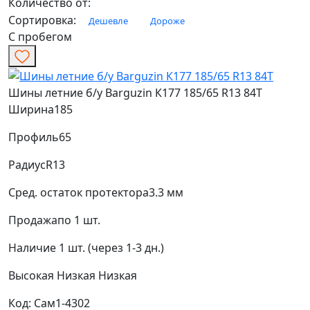
Количество от:
Сортировка:
Дешевле
Дороже
С пробегом
Шины летние б/у Barguzin К177 185/65 R13 84T
Ширина
185
Профиль
65
Радиус
R13
Сред. остаток протектора
3.3 мм
Продажа
по 1 шт.
Наличие
1 шт. (через 1-3 дн.)
Высокая
Низкая
Низкая
Код: Сам1-4302