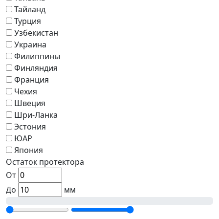
Тайланд
Турция
Узбекистан
Украина
Филиппины
Финляндия
Франция
Чехия
Швеция
Шри-Ланка
Эстония
ЮАР
Япония
Остаток протектора
От
До
мм