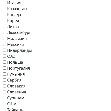
Италия
Казахстан
Канада
Корея
Литва
Люксембург
Малайзия
Мексика
Нидерланды
ОАЭ
Польша
Португалия
Румыния
Сербия
Словакия
Словения
Суринам
США
Тайвань