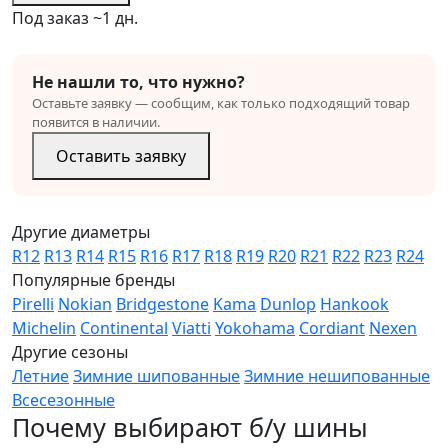
Под заказ ~1 дн.
Не нашли то, что нужно?
Оставьте заявку — сообщим, как только подходящий товар
появится в наличии.
Оставить заявку
Другие диаметры
R12
R13
R14
R15
R16
R17
R18
R19
R20
R21
R22
R23
R24
Популярные бренды
Pirelli
Nokian
Bridgestone
Kama
Dunlop
Hankook
Michelin
Continental
Viatti
Yokohama
Cordiant
Nexen
Другие сезоны
Летние
Зимние шипованные
Зимние нешипованные
Всесезонные
Почему выбирают б/у шины