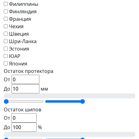
Филиппины
Финляндия
Франция
Чехия
Швеция
Шри-Ланка
Эстония
ЮАР
Япония
Остаток протектора
От
До
мм
Остаток шипов
От
До
%