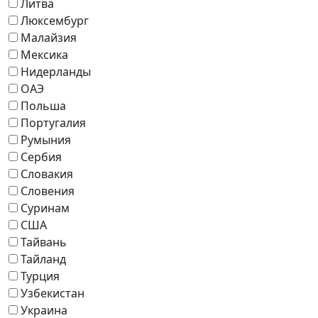
Литва
Люксембург
Малайзия
Мексика
Нидерланды
ОАЭ
Польша
Португалия
Румыния
Сербия
Словакия
Словения
Суринам
США
Тайвань
Тайланд
Турция
Узбекистан
Украина