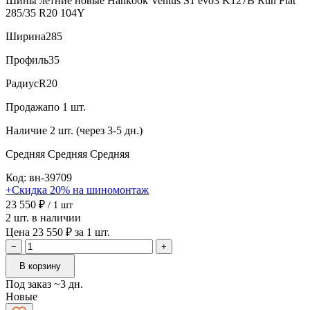
Шины летние новые Hankook Ventus S1 evo3 K127B Run Flat
285/35 R20 104Y
Ширина
285
Профиль
35
Радиус
R20
Продажа
по 1 шт.
Наличие
2 шт. (через 3-5 дн.)
Средняя
Средняя
Средняя
Код: вн-39709
+Скидка 20% на шиномонтаж
23 550 ₽
/ 1 шт
2 шт. в наличии
Цена 23 550 ₽ за 1 шт.
−
+
В корзину
Под заказ ~3 дн.
Новые