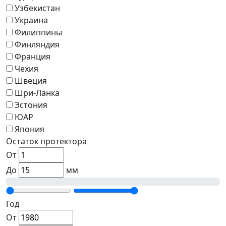
Узбекистан
Украина
Филиппины
Финляндия
Франция
Чехия
Швеция
Шри-Ланка
Эстония
ЮАР
Япония
Остаток протектора
От
До
мм
Год
От