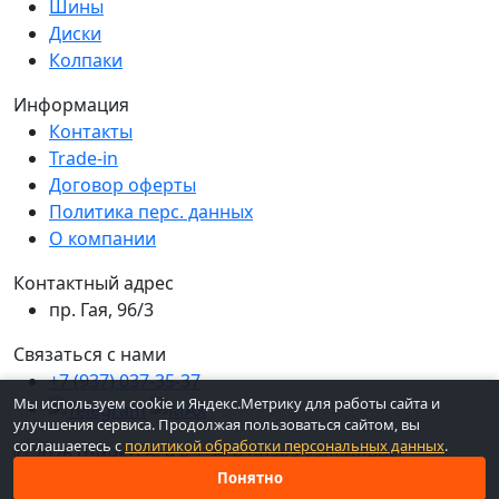
Шины
Диски
Колпаки
Информация
Контакты
Trade-in
Договор оферты
Политика перс. данных
О компании
Контактный адрес
пр. Гая, 96/3
Связаться с нами
+7 (937) 037-35-37
Мы используем cookie и Яндекс.Метрику для работы сайта и
улучшения сервиса. Продолжая пользоваться сайтом, вы
соглашаетесь с
политикой обработки персональных данных
.
© 2026 ШинКо Всё в 1. Все права защищены.
Понятно