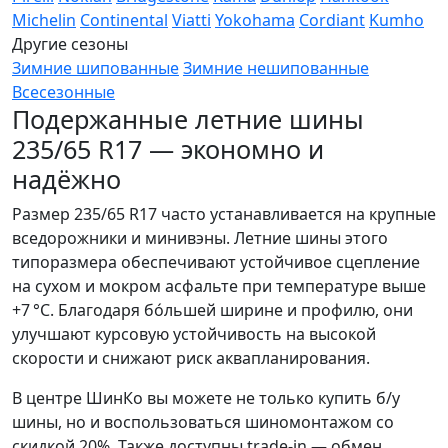
Michelin
Continental
Viatti
Yokohama
Cordiant
Kumho
Другие сезоны
Зимние шипованные
Зимние нешипованные
Всесезонные
Подержанные летние шины
235/65 R17 — экономно и
надёжно
Размер 235/65 R17 часто устанавливается на крупные
вседорожники и минивэны. Летние шины этого
типоразмера обеспечивают устойчивое сцепление
на сухом и мокром асфальте при температуре выше
+7 °C. Благодаря бóльшей ширине и профилю, они
улучшают курсовую устойчивость на высокой
скорости и снижают риск аквапланирования.
В центре ШинКо вы можете не только купить б/у
шины, но и воспользоваться шиномонтажом со
скидкой 20%. Также доступны trade-in — обмен