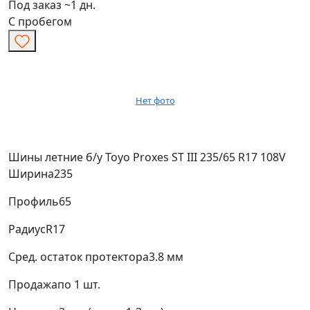
Под заказ ~1 дн.
С пробегом
Нет фото
Шины летние б/у Toyo Proxes ST III 235/65 R17 108V
Ширина
235
Профиль
65
Радиус
R17
Сред. остаток протектора
3.8 мм
Продажа
по 1 шт.