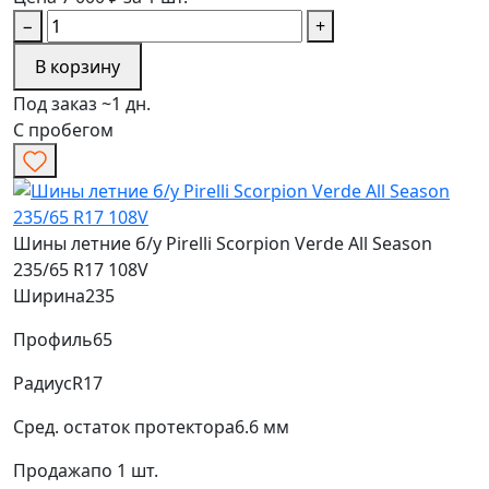
−
+
В корзину
Под заказ ~1 дн.
С пробегом
Шины летние б/у Pirelli Scorpion Verde All Season
235/65 R17 108V
Ширина
235
Профиль
65
Радиус
R17
Сред. остаток протектора
6.6 мм
Продажа
по 1 шт.