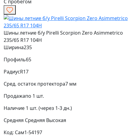
С пробегом
Шины летние б/у Pirelli Scorpion Zero Asimmetrico
235/65 R17 104H
Ширина
235
Профиль
65
Радиус
R17
Сред. остаток протектора
7 мм
Продажа
по 1 шт.
Наличие
1 шт. (через 1-3 дн.)
Средняя
Средняя
Высокая
Код: Сам1-54197