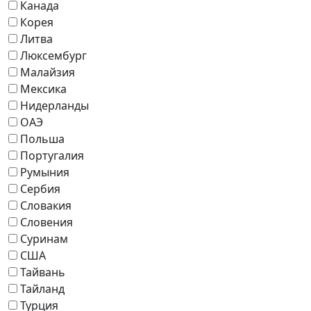
Канада
Корея
Литва
Люксембург
Малайзия
Мексика
Нидерланды
ОАЭ
Польша
Португалия
Румыния
Сербия
Словакия
Словения
Суринам
США
Тайвань
Тайланд
Турция