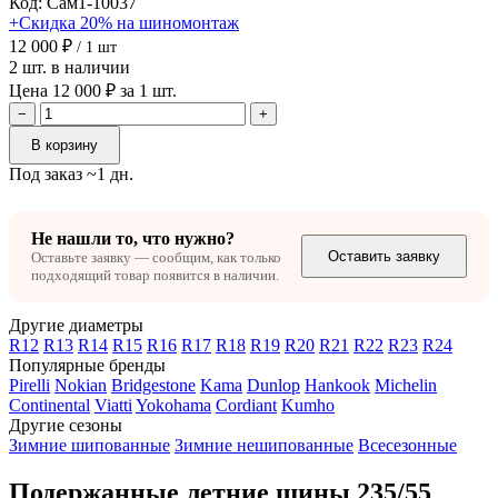
Код: Сам1-10037
+Скидка 20% на шиномонтаж
12 000 ₽
/ 1 шт
2 шт. в наличии
Цена 12 000 ₽ за 1 шт.
−
+
В корзину
Под заказ ~1 дн.
Не нашли то, что нужно?
Оставить заявку
Оставьте заявку — сообщим, как только
подходящий товар появится в наличии.
Другие диаметры
R12
R13
R14
R15
R16
R17
R18
R19
R20
R21
R22
R23
R24
Популярные бренды
Pirelli
Nokian
Bridgestone
Kama
Dunlop
Hankook
Michelin
Continental
Viatti
Yokohama
Cordiant
Kumho
Другие сезоны
Зимние шипованные
Зимние нешипованные
Всесезонные
Подержанные летние шины 235/55