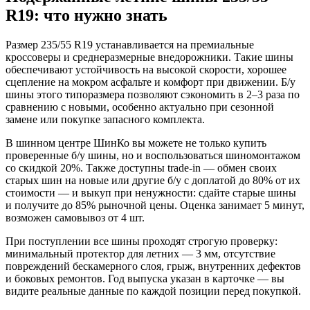
R19: что нужно знать
Размер 235/55 R19 устанавливается на премиальные
кроссоверы и среднеразмерные внедорожники. Такие шины
обеспечивают устойчивость на высокой скорости, хорошее
сцепление на мокром асфальте и комфорт при движении. Б/у
шины этого типоразмера позволяют сэкономить в 2–3 раза по
сравнению с новыми, особенно актуально при сезонной
замене или покупке запасного комплекта.
В шинном центре ШинКо вы можете не только купить
проверенные б/у шины, но и воспользоваться шиномонтажом
со скидкой 20%. Также доступны trade-in — обмен своих
старых шин на новые или другие б/у с доплатой до 80% от их
стоимости — и выкуп при ненужности: сдайте старые шины
и получите до 85% рыночной цены. Оценка занимает 5 минут,
возможен самовывоз от 4 шт.
При поступлении все шины проходят строгую проверку:
минимальный протектор для летних — 3 мм, отсутствие
повреждений бескамерного слоя, грыж, внутренних дефектов
и боковых ремонтов. Год выпуска указан в карточке — вы
видите реальные данные по каждой позиции перед покупкой.