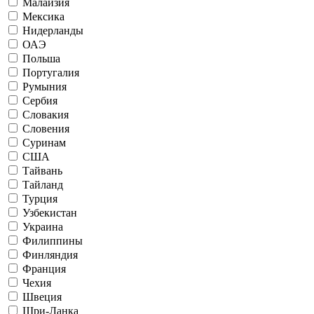
Малайзия
Мексика
Нидерланды
ОАЭ
Польша
Португалия
Румыния
Сербия
Словакия
Словения
Суринам
США
Тайвань
Тайланд
Турция
Узбекистан
Украина
Филиппины
Финляндия
Франция
Чехия
Швеция
Шри-Ланка