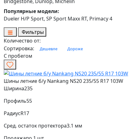
Bridgestone, Dunlop, Michelin
Популярные модели:
Dueler H/P Sport, SP Sport Maxx RT, Primacy 4
Фильтры
Количество от:
Сортировка:
Дешевле
Дороже
С пробегом
Шины летние б/у Nankang NS20 235/55 R17 103W
Ширина
235
Профиль
55
Радиус
R17
Сред. остаток протектора
3.1 мм
Продажа
по 1 шт.