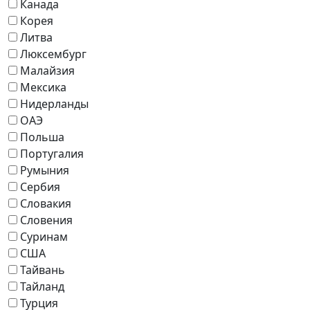
Канада
Корея
Литва
Люксембург
Малайзия
Мексика
Нидерланды
ОАЭ
Польша
Португалия
Румыния
Сербия
Словакия
Словения
Суринам
США
Тайвань
Тайланд
Турция