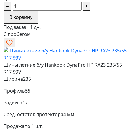
−
+
В корзину
Под заказ ~1 дн.
С пробегом
Шины летние б/у Hankook DynaPro HP RA23 235/55
R17 99V
Ширина
235
Профиль
55
Радиус
R17
Сред. остаток протектора
4 мм
Продажа
по 1 шт.