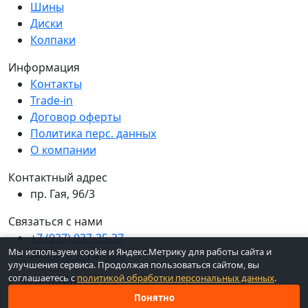
Шины
Диски
Колпаки
Информация
Контакты
Trade-in
Договор оферты
Политика перс. данных
О компании
Контактный адрес
пр. Гая, 96/3
Связаться с нами
+7 (937) 037-35-37
Мы используем cookie и Яндекс.Метрику для работы сайта и
улучшения сервиса. Продолжая пользоваться сайтом, вы
соглашаетесь с
политикой обработки персональных данных
.
© 2026 ШинКо Всё в 1. Все права защищены.
Понятно