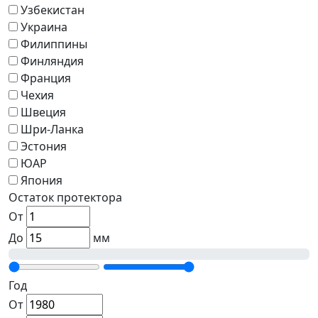
Узбекистан
Украина
Филиппины
Финляндия
Франция
Чехия
Швеция
Шри-Ланка
Эстония
ЮАР
Япония
Остаток протектора
От
До
мм
Год
От