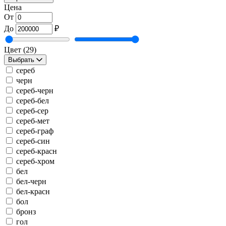
Цена
От
До
₽
Цвет
(29)
Выбрать
сереб
черн
сереб-черн
сереб-бел
сереб-сер
сереб-мет
сереб-граф
сереб-син
сереб-красн
сереб-хром
бел
бел-черн
бел-красн
бол
бронз
гол