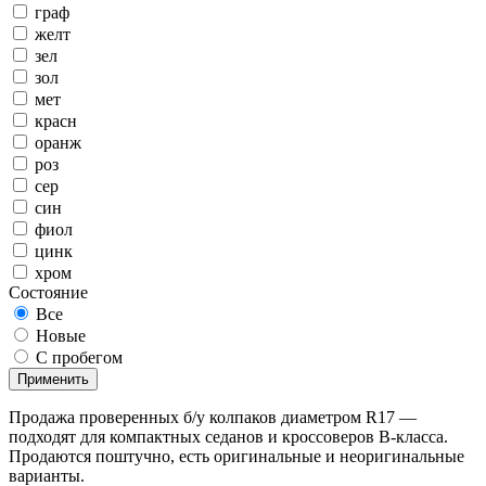
граф
желт
зел
зол
мет
красн
оранж
роз
сер
син
фиол
цинк
хром
Состояние
Все
Новые
С пробегом
Применить
Продажа проверенных б/у колпаков диаметром R17 —
подходят для компактных седанов и кроссоверов B-класса.
Продаются поштучно, есть оригинальные и неоригинальные
варианты.