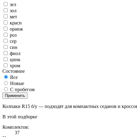
зел
зол
мет
красн
оранж
роз
сер
син
фиол
цинк
хром
Состояние
Все
Новые
С пробегом
Применить
Колпаки R15 б/у — подходят для компактных седанов и кроссо
В этой подборке
Комплектов:
37