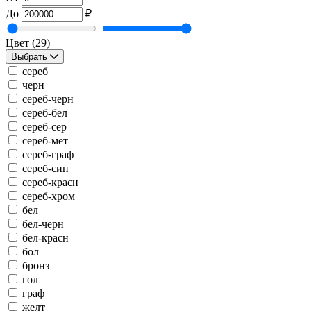
До
₽
Цвет
(29)
Выбрать
сереб
черн
сереб-черн
сереб-бел
сереб-сер
сереб-мет
сереб-граф
сереб-син
сереб-красн
сереб-хром
бел
бел-черн
бел-красн
бол
бронз
гол
граф
желт