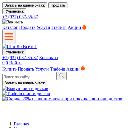
Запись на шиномонтаж
Продать
Ульяновск
+7 (937) 037-35-37
Каталог
Продать
Услуги
Trade-in
Акции
Ульяновск
+7 (937) 037-35-37
Контакты
0
0
Войти
Купить
Продать
Услуги
Trade-in
Акции
Запись на шиномонтаж
Главная