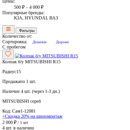
Цены:
500 ₽ – 4 000 ₽
Популярные бренды:
KIA, HYUNDAI, ВАЗ
Фильтры
Количество от:
Сортировка:
Дешевле
Дороже
С пробегом
Колпак б/у MITSUBISHI R15
Радиус
15
Продажа
по 1 шт.
Наличие
4 шт. (через 1-3 дн.)
MITSUBISHI
сереб
Код: Сам1-12081
+Скидка 20% на шиномонтаж
2 000 ₽
/ 1 шт
4 шт. в наличии