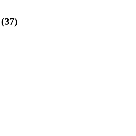
е
(37)