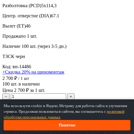
Разболтовка (PCD)
5x114,3
Центр. отверстие (DIA)
67.1
Вылет (ET)
46
Продажа
по 1 шт.
Наличие
100 шт. (через 3-5 дн.)
ТЗСК
черн
Код: вн-14486
+Скидка 20% на шиномонтаж
2 700 ₽
/ 1 шт
100 шт. в наличии
Цена 2 700 ₽ за 1 шт.
−
+
В корзину
Мы используем cookie и Яндекс.Метрику для работы сайта и улучшения
сервиса. Продолжая пользоваться сайтом, вы соглашаетесь с
политикой
Под заказ ~3 дн.
обработки персональных данных
.
Новые
Понятно