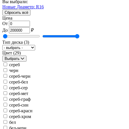
Вы выбрали:
Новые
Диаметр: R16
Сбросить всё
Цена
От
До
₽
Тип диска
(3)
Цвет
(29)
Выбрать
сереб
черн
сереб-черн
сереб-бел
сереб-сер
сереб-мет
сереб-граф
сереб-син
сереб-красн
сереб-хром
бел
бел-черн