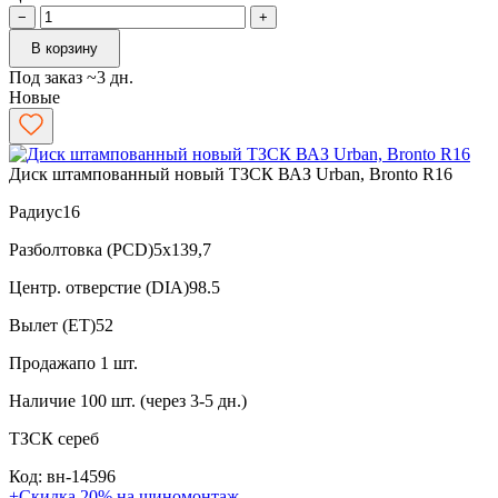
−
+
В корзину
Под заказ ~3 дн.
Новые
Диск штампованный новый ТЗСК ВАЗ Urban, Bronto R16
Радиус
16
Разболтовка (PCD)
5x139,7
Центр. отверстие (DIA)
98.5
Вылет (ET)
52
Продажа
по 1 шт.
Наличие
100 шт. (через 3-5 дн.)
ТЗСК
сереб
Код: вн-14596
+Скидка 20% на шиномонтаж