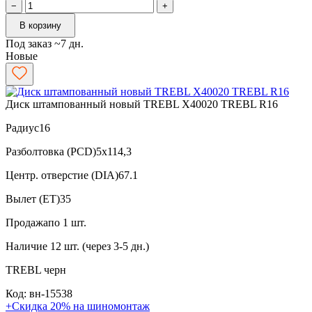
−
+
В корзину
Под заказ ~7 дн.
Новые
Диск штампованный новый TREBL X40020 TREBL R16
Радиус
16
Разболтовка (PCD)
5x114,3
Центр. отверстие (DIA)
67.1
Вылет (ET)
35
Продажа
по 1 шт.
Наличие
12 шт. (через 3-5 дн.)
TREBL
черн
Код: вн-15538
+Скидка 20% на шиномонтаж