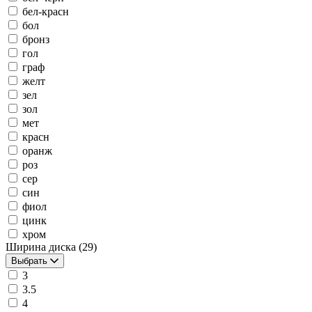
бел-красн
бол
бронз
гол
граф
желт
зел
зол
мет
красн
оранж
роз
сер
син
фиол
цинк
хром
Ширина диска
(29)
Выбрать
3
3.5
4