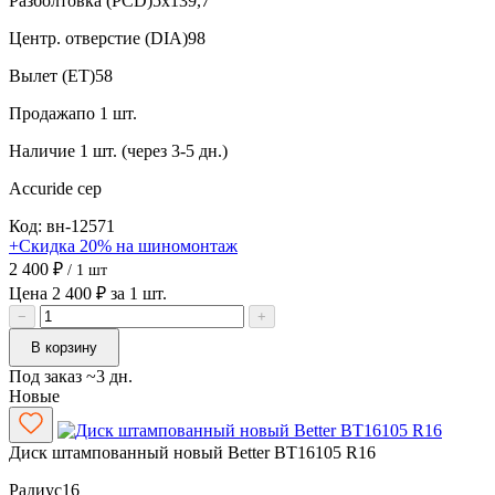
Разболтовка (PCD)
5x139,7
Центр. отверстие (DIA)
98
Вылет (ET)
58
Продажа
по 1 шт.
Наличие
1 шт. (через 3-5 дн.)
Accuride
сер
Код: вн-12571
+Скидка 20% на шиномонтаж
2 400 ₽
/ 1 шт
Цена 2 400 ₽ за 1 шт.
−
+
В корзину
Под заказ ~3 дн.
Новые
Диск штампованный новый Better BT16105 R16
Радиус
16