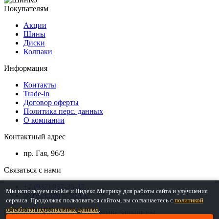
Покупателям
Акции
Шины
Диски
Колпаки
Информация
Контакты
Trade-in
Договор оферты
Политика перс. данных
О компании
Контактный адрес
пр. Гая, 96/3
Связаться с нами
+7 (937) 037-35-37
Мы используем cookie и Яндекс.Метрику для работы сайта и улучшения
сервиса. Продолжая пользоваться сайтом, вы соглашаетесь с
политикой
обработки персональных данных
.
© 2026 ШинКо Всё в 1. Все права защищены.