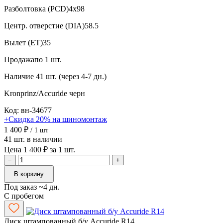
Разболтовка (PCD)
4x98
Центр. отверстие (DIA)
58.5
Вылет (ET)
35
Продажа
по 1 шт.
Наличие
41 шт. (через 4-7 дн.)
Kronprinz/Accuride
черн
Код: вн-34677
+Скидка 20% на шиномонтаж
1 400 ₽
/ 1 шт
41 шт. в наличии
Цена 1 400 ₽ за 1 шт.
−
+
В корзину
Под заказ ~4 дн.
С пробегом
Диск штампованный б/у Accuride R14