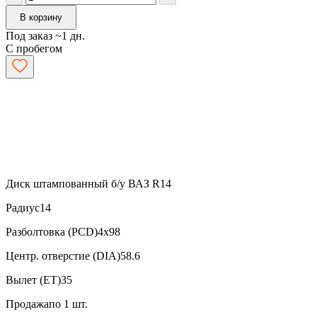
В корзину
Под заказ ~1 дн.
С пробегом
Диск штампованный б/у ВАЗ R14
Радиус
14
Разболтовка (PCD)
4x98
Центр. отверстие (DIA)
58.6
Вылет (ET)
35
Продажа
по 1 шт.