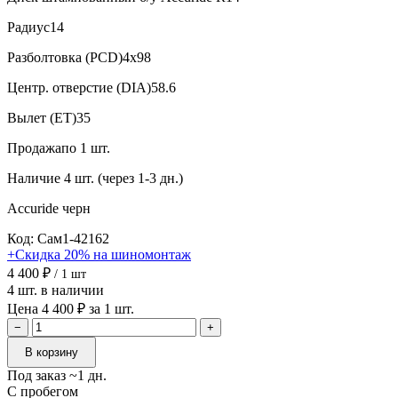
Радиус
14
Разболтовка (PCD)
4x98
Центр. отверстие (DIA)
58.6
Вылет (ET)
35
Продажа
по 1 шт.
Наличие
4 шт. (через 1-3 дн.)
Accuride
черн
Код: Сам1-42162
+Скидка 20% на шиномонтаж
4 400 ₽
/ 1 шт
4 шт. в наличии
Цена 4 400 ₽ за 1 шт.
−
+
В корзину
Под заказ ~1 дн.
С пробегом