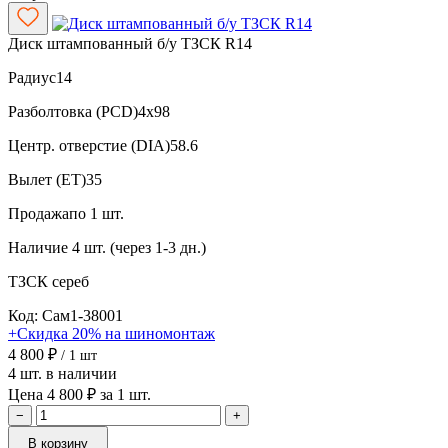
Диск штампованный б/у ТЗСК R14
Радиус
14
Разболтовка (PCD)
4x98
Центр. отверстие (DIA)
58.6
Вылет (ET)
35
Продажа
по 1 шт.
Наличие
4 шт. (через 1-3 дн.)
ТЗСК
сереб
Код: Сам1-38001
+Скидка 20% на шиномонтаж
4 800 ₽
/ 1 шт
4 шт. в наличии
Цена 4 800 ₽ за 1 шт.
−
+
В корзину