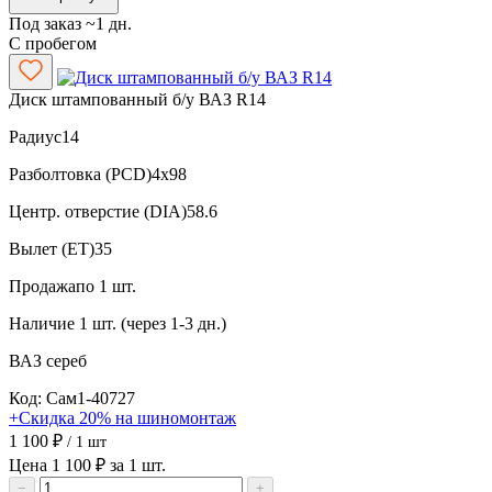
Под заказ ~1 дн.
С пробегом
Диск штампованный б/у ВАЗ R14
Радиус
14
Разболтовка (PCD)
4x98
Центр. отверстие (DIA)
58.6
Вылет (ET)
35
Продажа
по 1 шт.
Наличие
1 шт. (через 1-3 дн.)
ВАЗ
сереб
Код: Сам1-40727
+Скидка 20% на шиномонтаж
1 100 ₽
/ 1 шт
Цена 1 100 ₽ за 1 шт.
−
+