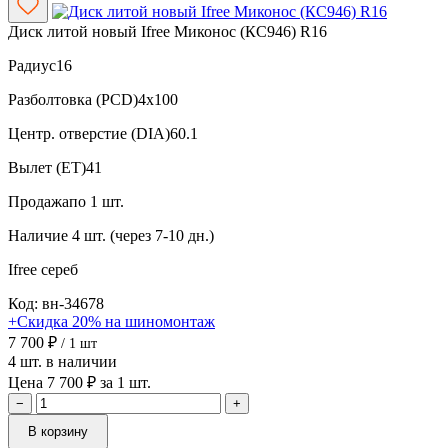
Диск литой новый Ifree Миконос (КС946) R16
Радиус
16
Разболтовка (PCD)
4x100
Центр. отверстие (DIA)
60.1
Вылет (ET)
41
Продажа
по 1 шт.
Наличие
4 шт. (через 7-10 дн.)
Ifree
сереб
Код: вн-34678
+Скидка 20% на шиномонтаж
7 700 ₽
/ 1 шт
4 шт. в наличии
Цена 7 700 ₽ за 1 шт.
−
+
В корзину