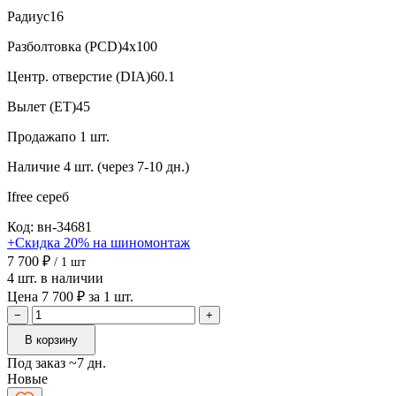
Радиус
16
Разболтовка (PCD)
4x100
Центр. отверстие (DIA)
60.1
Вылет (ET)
45
Продажа
по 1 шт.
Наличие
4 шт. (через 7-10 дн.)
Ifree
сереб
Код: вн-34681
+Скидка 20% на шиномонтаж
7 700 ₽
/ 1 шт
4 шт. в наличии
Цена 7 700 ₽ за 1 шт.
−
+
В корзину
Под заказ ~7 дн.
Новые