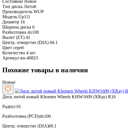
Состояние
Новое
Тип диска
Литой
Производитель
WUP
Модель
Up111
Диаметр
16
Ширина диска
6
Разболтовка
4x100
Вылет (ET)
41
Центр. отверстие (DIA)
60.1
Цвет
сереб
Количество
4 шт.
Артикул
вн-40823
Похожие товары в наличии
Новые
Диск литой новый Khomen Wheels KHW1609 (XRay) R16
Радиус
16
Разболтовка (PCD)
4x100
Центр. отверстие (DIA)
60.1