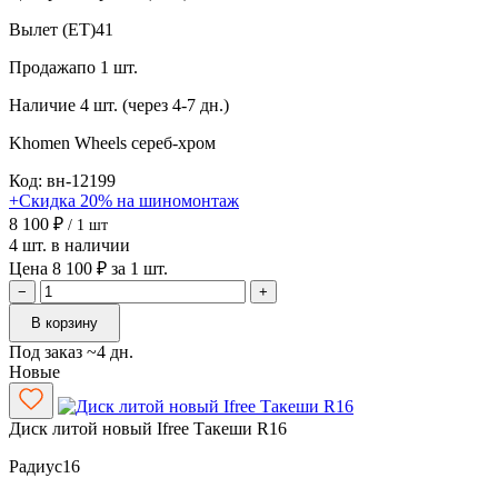
Вылет (ET)
41
Продажа
по 1 шт.
Наличие
4 шт. (через 4-7 дн.)
Khomen Wheels
сереб-хром
Код: вн-12199
+Скидка 20% на шиномонтаж
8 100 ₽
/ 1 шт
4 шт. в наличии
Цена 8 100 ₽ за 1 шт.
−
+
В корзину
Под заказ ~4 дн.
Новые
Диск литой новый Ifree Такеши R16
Радиус
16