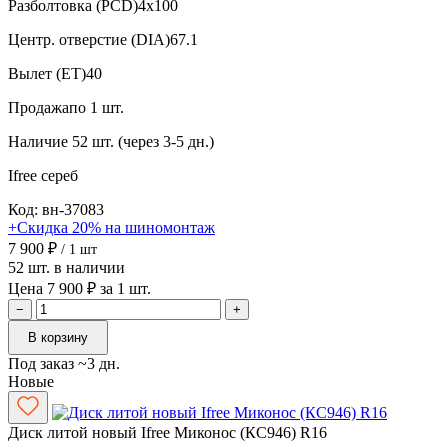
Разболтовка (PCD)
4x100
Центр. отверстие (DIA)
67.1
Вылет (ET)
40
Продажа
по 1 шт.
Наличие
52 шт. (через 3-5 дн.)
Ifree
сереб
Код: вн-37083
+Скидка 20% на шиномонтаж
7 900 ₽
/ 1 шт
52 шт. в наличии
Цена 7 900 ₽ за 1 шт.
−
+
В корзину
Под заказ ~3 дн.
Новые
Диск литой новый Ifree Миконос (КС946) R16