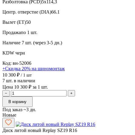
Разболтовка (PCD)
5x114,3
Центр. отверстие (DIA)
66.1
Вылет (ET)
50
Продажа
по 1 шт.
Наличие
7 шт. (через 3-5 дн.)
KDW
черн
Код: вн-52006
+Скидка 20% на шиномонтаж
10 300 ₽
/ 1 шт
7 шт. в наличии
Цена 10 300 ₽ за 1 шт.
−
+
В корзину
Под заказ ~3 дн.
Новые
Диск литой новый Replay SZ19 R16