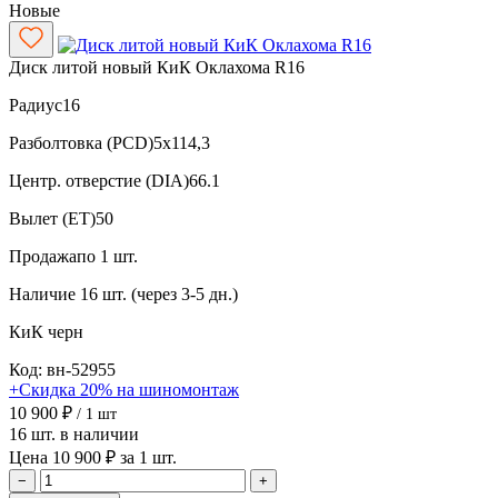
Новые
Диск литой новый КиК Оклахома R16
Радиус
16
Разболтовка (PCD)
5x114,3
Центр. отверстие (DIA)
66.1
Вылет (ET)
50
Продажа
по 1 шт.
Наличие
16 шт. (через 3-5 дн.)
КиК
черн
Код: вн-52955
+Скидка 20% на шиномонтаж
10 900 ₽
/ 1 шт
16 шт. в наличии
Цена 10 900 ₽ за 1 шт.
−
+