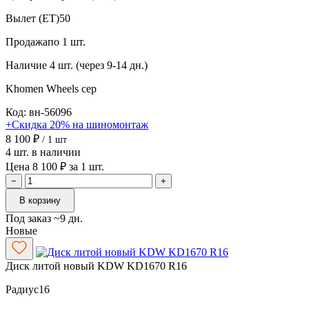
Вылет (ET)
50
Продажа
по 1 шт.
Наличие
4 шт. (через 9-14 дн.)
Khomen Wheels
сер
Код: вн-56096
+Скидка 20% на шиномонтаж
8 100 ₽
/ 1 шт
4 шт. в наличии
Цена 8 100 ₽ за 1 шт.
−
+
В корзину
Под заказ ~9 дн.
Новые
Диск литой новый KDW KD1670 R16
Радиус
16