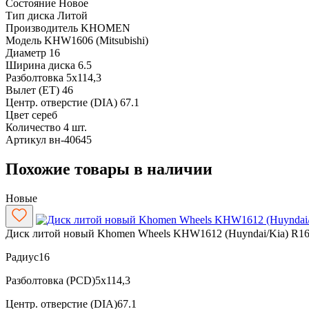
Состояние
Новое
Тип диска
Литой
Производитель
KHOMEN
Модель
KHW1606 (Mitsubishi)
Диаметр
16
Ширина диска
6.5
Разболтовка
5x114,3
Вылет (ET)
46
Центр. отверстие (DIA)
67.1
Цвет
сереб
Количество
4 шт.
Артикул
вн-40645
Похожие товары в наличии
Новые
Диск литой новый Khomen Wheels KHW1612 (Huyndai/Kia) R1
Радиус
16
Разболтовка (PCD)
5x114,3
Центр. отверстие (DIA)
67.1