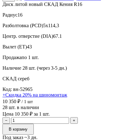
Диск литой новый СКАД Кения R16
Радиус
16
Разболтовка (PCD)
5x114,3
Центр. отверстие (DIA)
67.1
Вылет (ET)
43
Продажа
по 1 шт.
Наличие
28 шт. (через 3-5 дн.)
СКАД
сереб
Код: вн-52965
+Скидка 20% на шиномонтаж
10 350 ₽
/ 1 шт
28 шт. в наличии
Цена 10 350 ₽ за 1 шт.
−
+
В корзину
Под заказ ~3 дн.