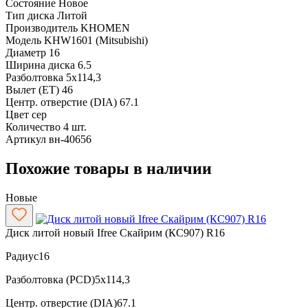
Состояние
Новое
Тип диска
Литой
Производитель
KHOMEN
Модель
KHW1601 (Mitsubishi)
Диаметр
16
Ширина диска
6.5
Разболтовка
5x114,3
Вылет (ET)
46
Центр. отверстие (DIA)
67.1
Цвет
сер
Количество
4 шт.
Артикул
вн-40656
Похожие товары в наличии
Новые
Диск литой новый Ifree Скайрим (КС907) R16
Радиус
16
Разболтовка (PCD)
5x114,3
Центр. отверстие (DIA)
67.1