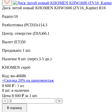
Диск литой новый KHOMEN KHW1606 (ZV16_Kaptur) R16
Радиус
16
Разболтовка (PCD)
5x114,3
Центр. отверстие (DIA)
66.1
Вылет (ET)
50
Продажа
по 1 шт.
Наличие
8 шт. (через 3-5 дн.)
KHOMEN
сереб
Код: вн-40686
+Скидка 20% на шиномонтаж
8 600 ₽
/ 1 шт
8 шт. в наличии
Цена 8 600 ₽ за 1 шт.
−
+
В корзину