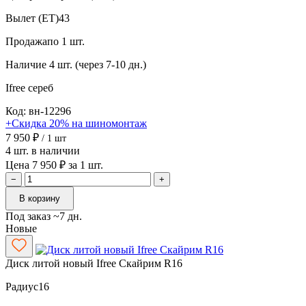
Вылет (ET)
43
Продажа
по 1 шт.
Наличие
4 шт. (через 7-10 дн.)
Ifree
сереб
Код: вн-12296
+Скидка 20% на шиномонтаж
7 950 ₽
/ 1 шт
4 шт. в наличии
Цена 7 950 ₽ за 1 шт.
−
+
В корзину
Под заказ ~7 дн.
Новые
Диск литой новый Ifree Скайрим R16
Радиус
16