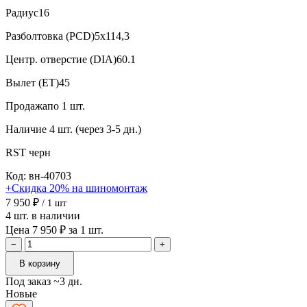
Радиус
16
Разболтовка (PCD)
5x114,3
Центр. отверстие (DIA)
60.1
Вылет (ET)
45
Продажа
по 1 шт.
Наличие
4 шт. (через 3-5 дн.)
RST
черн
Код: вн-40703
+Скидка 20% на шиномонтаж
7 950 ₽
/ 1 шт
4 шт. в наличии
Цена 7 950 ₽ за 1 шт.
−
+
В корзину
Под заказ ~3 дн.
Новые