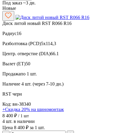
Под заказ ~3 дн.
Новые
Диск литой новый RST R066 R16
Радиус
16
Разболтовка (PCD)
5x114,3
Центр. отверстие (DIA)
66.1
Вылет (ET)
50
Продажа
по 1 шт.
Наличие
4 шт. (через 7-10 дн.)
RST
черн
Код: вн-38340
+Скидка 20% на шиномонтаж
8 400 ₽
/ 1 шт
4 шт. в наличии
Цена 8 400 ₽ за 1 шт.