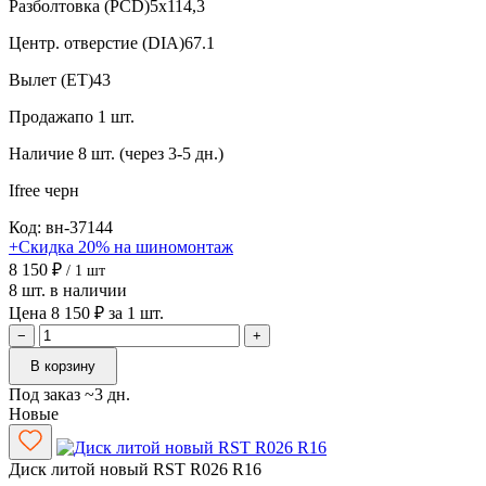
Разболтовка (PCD)
5x114,3
Центр. отверстие (DIA)
67.1
Вылет (ET)
43
Продажа
по 1 шт.
Наличие
8 шт. (через 3-5 дн.)
Ifree
черн
Код: вн-37144
+Скидка 20% на шиномонтаж
8 150 ₽
/ 1 шт
8 шт. в наличии
Цена 8 150 ₽ за 1 шт.
−
+
В корзину
Под заказ ~3 дн.
Новые
Диск литой новый RST R026 R16