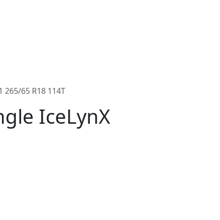
 265/65 R18 114T
gle IceLynX