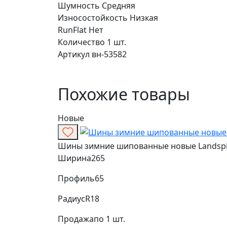
Шумность
Средняя
Износостойкость
Низкая
RunFlat
Нет
Количество
1 шт.
Артикул
вн-53582
Похожие товары
Новые
Шины зимние шипованные новые Landspide
Ширина
265
Профиль
65
Радиус
R18
Продажа
по 1 шт.