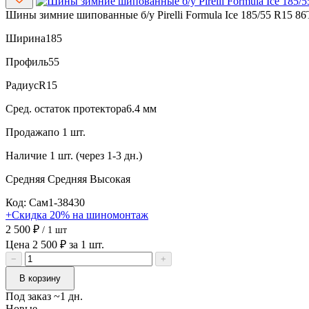
Шины зимние шипованные б/у Pirelli Formula Ice 185/55 R15 86
Ширина
185
Профиль
55
Радиус
R15
Сред. остаток протектора
6.4 мм
Продажа
по 1 шт.
Наличие
1 шт. (через 1-3 дн.)
Средняя
Средняя
Высокая
Код: Сам1-38430
+Скидка 20% на шиномонтаж
2 500 ₽
/ 1 шт
Цена 2 500 ₽ за 1 шт.
−
+
В корзину
Под заказ ~1 дн.
Новые