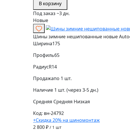
В корзину
Под заказ ~3 дн.
Новые
Шины зимние нешипованные новые Autogr
Ширина
175
Профиль
65
Радиус
R14
Продажа
по 1 шт.
Наличие
1 шт. (через 3-5 дн.)
Средняя
Средняя
Низкая
Код: вн-24792
+Скидка 20% на шиномонтаж
2 800 ₽
/ 1 шт