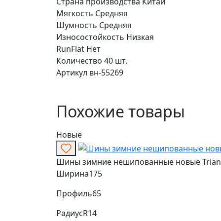
Страна производства
Китай
Мягкость
Средняя
Шумность
Средняя
Износостойкость
Низкая
RunFlat
Нет
Количество
40 шт.
Артикул
вн-55269
Похожие товары
Новые
Шины зимние нешипованные новые Triangle
Ширина
175
Профиль
65
Радиус
R14