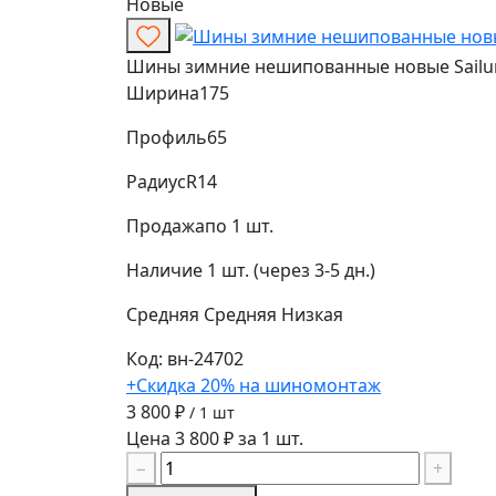
Новые
Шины зимние нешипованные новые Sailun Ic
Ширина
175
Профиль
65
Радиус
R14
Продажа
по 1 шт.
Наличие
1 шт. (через 3-5 дн.)
Средняя
Средняя
Низкая
Код: вн-24702
+Скидка 20% на шиномонтаж
3 800 ₽
/ 1 шт
Цена 3 800 ₽ за 1 шт.
−
+