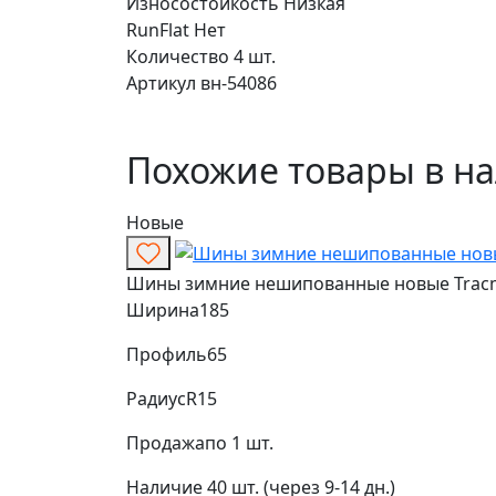
Износостойкость
Низкая
RunFlat
Нет
Количество
4 шт.
Артикул
вн-54086
Похожие товары в н
Новые
Шины зимние нешипованные новые Tracmax
Ширина
185
Профиль
65
Радиус
R15
Продажа
по 1 шт.
Наличие
40 шт. (через 9-14 дн.)