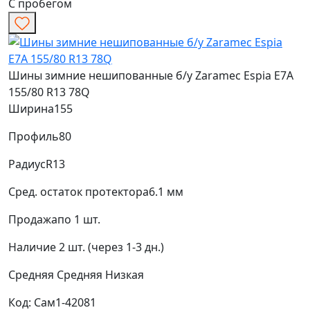
С пробегом
Шины зимние нешипованные б/у Zaramec Espia E7A
155/80 R13 78Q
Ширина
155
Профиль
80
Радиус
R13
Сред. остаток протектора
6.1 мм
Продажа
по 1 шт.
Наличие
2 шт. (через 1-3 дн.)
Средняя
Средняя
Низкая
Код: Сам1-42081