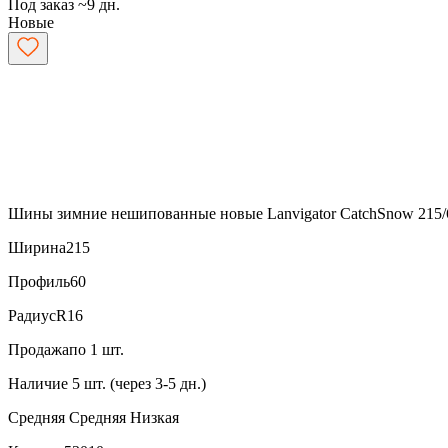
Под заказ ~9 дн.
Новые
Шины зимние нешипованные новые Lanvigator CatchSnow 215/
Ширина
215
Профиль
60
Радиус
R16
Продажа
по 1 шт.
Наличие
5 шт. (через 3-5 дн.)
Средняя
Средняя
Низкая