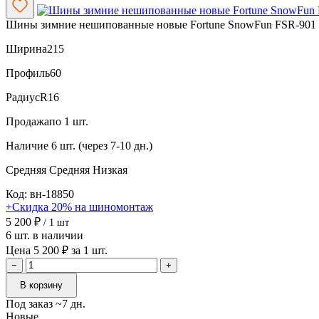
Шины зимние нешипованные новые Fortune SnowFun FSR-901 
Ширина
215
Профиль
60
Радиус
R16
Продажа
по 1 шт.
Наличие
6 шт. (через 7-10 дн.)
Средняя
Средняя
Низкая
Код: вн-18850
+Скидка 20% на шиномонтаж
5 200 ₽
/ 1 шт
6 шт. в наличии
Цена 5 200 ₽ за 1 шт.
−
+
В корзину
Под заказ ~7 дн.
Новые