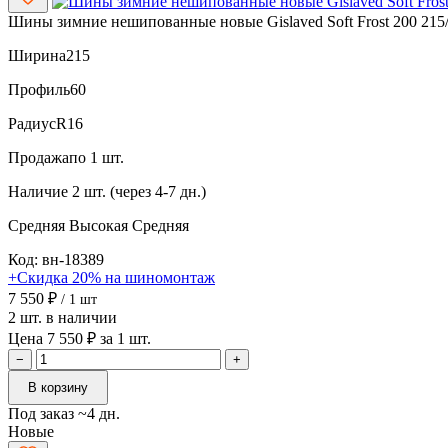
Шины зимние нешипованные новые Gislaved Soft Frost 200 215
Ширина
215
Профиль
60
Радиус
R16
Продажа
по 1 шт.
Наличие
2 шт. (через 4-7 дн.)
Средняя
Высокая
Средняя
Код: вн-18389
+Скидка 20% на шиномонтаж
7 550 ₽
/ 1 шт
2 шт. в наличии
Цена 7 550 ₽ за 1 шт.
−
+
В корзину
Под заказ ~4 дн.
Новые