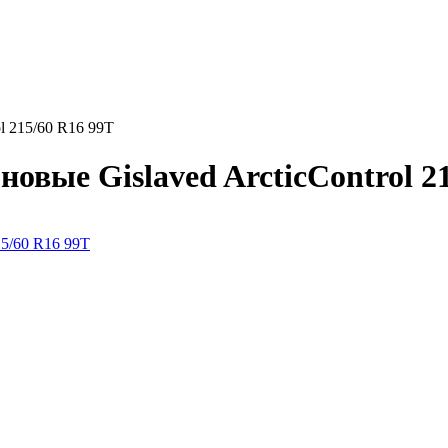
l 215/60 R16 99T
вые Gislaved ArcticControl 21