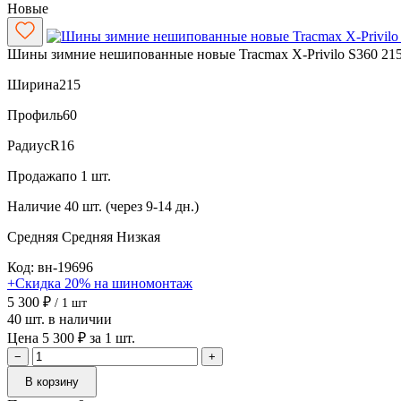
Новые
Шины зимние нешипованные новые Tracmax X-Privilo S360 215
Ширина
215
Профиль
60
Радиус
R16
Продажа
по 1 шт.
Наличие
40 шт. (через 9-14 дн.)
Средняя
Средняя
Низкая
Код: вн-19696
+Скидка 20% на шиномонтаж
5 300 ₽
/ 1 шт
40 шт. в наличии
Цена 5 300 ₽ за 1 шт.
−
+
В корзину