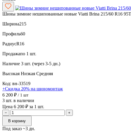
Шины зимние нешипованные новые Viatti Brina 215/60 R16 95
Ширина
215
Профиль
60
Радиус
R16
Продажа
по 1 шт.
Наличие
3 шт. (через 3-5 дн.)
Высокая
Низкая
Средняя
Код: вн-33519
+Скидка 20% на шиномонтаж
6 200 ₽
/ 1 шт
3 шт. в наличии
Цена 6 200 ₽ за 1 шт.
−
+
В корзину
Под заказ ~3 дн.