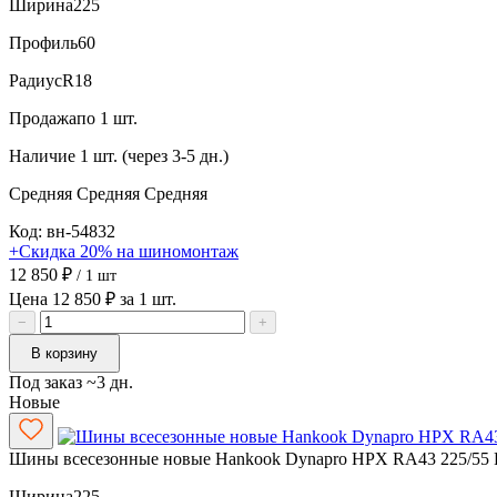
Ширина
225
Профиль
60
Радиус
R18
Продажа
по 1 шт.
Наличие
1 шт. (через 3-5 дн.)
Средняя
Средняя
Средняя
Код: вн-54832
+Скидка 20% на шиномонтаж
12 850 ₽
/ 1 шт
Цена 12 850 ₽ за 1 шт.
−
+
В корзину
Под заказ ~3 дн.
Новые
Шины всесезонные новые Hankook Dynapro HPX RA43 225/55 
Ширина
225