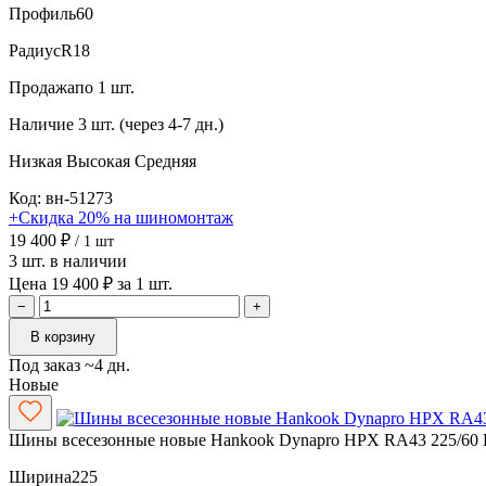
Профиль
60
Радиус
R18
Продажа
по 1 шт.
Наличие
3 шт. (через 4-7 дн.)
Низкая
Высокая
Средняя
Код: вн-51273
+Скидка 20% на шиномонтаж
19 400 ₽
/ 1 шт
3 шт. в наличии
Цена 19 400 ₽ за 1 шт.
−
+
В корзину
Под заказ ~4 дн.
Новые
Шины всесезонные новые Hankook Dynapro HPX RA43 225/60 
Ширина
225