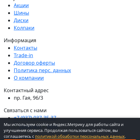
Акции
Шины
Диски
Колпаки
Информация
Контакты
Trade-in
Договор оферты
Политика перс. данных
О компании
Контактный адрес
пр. Гая, 96/3
Связаться с нами
+7 (937) 037-35-37
Мы используем cookie и Яндекс.Метрику для работы сайта и
улучшения сервиса. Продолжая пользоваться сайтом, вы
соглашаетесь с
политикой обработки персональных данных
.
© 2026 ШинКо Всё в 1. Все права защищены.