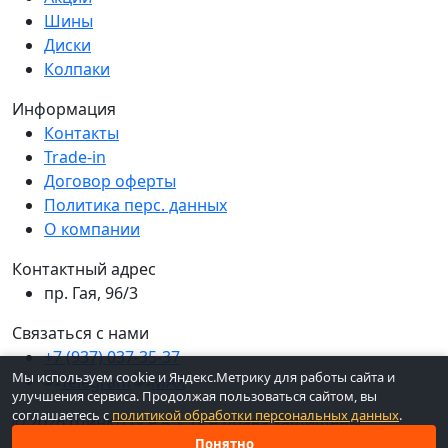
Шины
Диски
Колпаки
Информация
Контакты
Trade-in
Договор оферты
Политика перс. данных
О компании
Контактный адрес
пр. Гая, 96/3
Связаться с нами
+7 (937) 037-35-37
Мы используем cookie и Яндекс.Метрику для работы сайта и
улучшения сервиса. Продолжая пользоваться сайтом, вы
соглашаетесь с
политикой обработки персональных данных
.
© 2026 ШинКо Всё в 1. Все права защищены.
Понятно